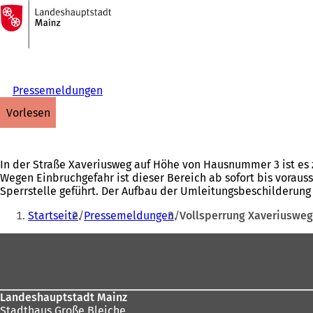
Zur
Startseite
Inhalt anspringen
Pressemeldungen
vorlesen
In der Straße Xaveriusweg auf Höhe von Hausnummer 3 ist es
Wegen Einbruchgefahr ist dieser Bereich ab sofort bis vorauss
Sperrstelle geführt. Der Aufbau der Umleitungsbeschilderung
Sie
Startseite
Pressemeldungen
Vollsperrung Xaveriuswe
befinden
Fußbereich
sich
hier:
Landeshauptstadt Mainz
Stadthaus Große Bleiche