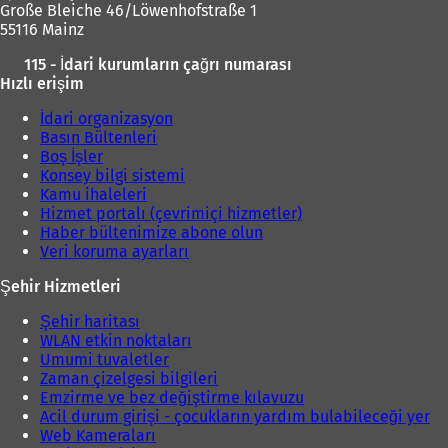
Große Bleiche 46/Löwenhofstraße 1
55116 Mainz
115 - İdari kurumların çağrı numarası
Hızlı erişim
İdari organizasyon
Basın Bültenleri
Boş İşler
Konsey bilgi sistemi
Kamu ihaleleri
Hizmet portalı (çevrimiçi hizmetler)
Haber bültenimize abone olun
Veri koruma ayarları
Şehir Hizmetleri
Şehir haritası
WLAN etkin noktaları
Umumi tuvaletler
Zaman çizelgesi bilgileri
Emzirme ve bez değiştirme kılavuzu
Acil durum girişi - çocukların yardım bulabileceği yer
Web Kameraları