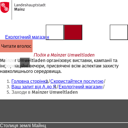
На
головну
Перейти до змісту
сторінку
Екологічний магазин
читати вголос
Подія в Mainzer Umweltladen
Mainzer Umweltladen організовує виставки, кампанії та
інформаційні вечори, присвячені всім аспектам захисту
навколишнього середовища.
Ти
Головна сторінка
Скористайтеся послугою
тут:
Ваш запит від А до Я
Екологічний магазин
Заходи в Mainzer Umweltladen
Зона
для
ніг
Столиця землі Майнц