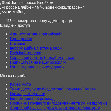
,
Stadthaus «Гроссе Бляйхе»
, «Гроссе Бляйхе» 46/«Льовенхофштрассе» 1
, 55116 Майнц
115 — номер телефону адміністрації
Швидкий доступ
Адміністративна організація
Прес-релізи
Вакансії
Інформаційна система ради
Публічні тендери
Сервісний портал (онлайн-сервіси)
Підпишіться на нашу розсилку
Налаштування захисту даних
Міська служба
Карта міста
Точки доступу до бездротової локальної мережі
Громадські туалети
Інформація про розклад
Посібник з грудного вигодовування та зміни підгузків
Аварійний вхід - де діти можуть знайти допомогу