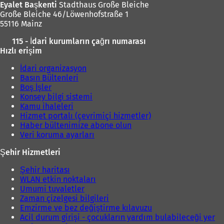
Eyalet Başkenti
Stadthaus Große Bleiche
Große Bleiche 46/Löwenhofstraße 1
55116 Mainz
115 - İdari kurumların çağrı numarası
Hızlı erişim
İdari organizasyon
Basın Bültenleri
Boş İşler
Konsey bilgi sistemi
Kamu ihaleleri
Hizmet portalı (çevrimiçi hizmetler)
Haber bültenimize abone olun
Veri koruma ayarları
Şehir Hizmetleri
Şehir haritası
WLAN etkin noktaları
Umumi tuvaletler
Zaman çizelgesi bilgileri
Emzirme ve bez değiştirme kılavuzu
Acil durum girişi - çocukların yardım bulabileceği yer