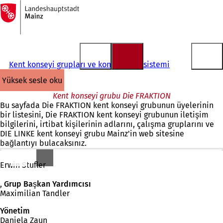
Ana
sayfaya
İçeriğe atla
Kent konseyi grupları ve konsey bilgi sistemi
yüksek sesle oku
Kent konseyi grubu Die FRAKTION
Bu sayfada Die FRAKTION kent konseyi grubunun üyelerinin
bir listesini, Die FRAKTION kent konseyi grubunun iletişim
bilgilerini, irtibat kişilerinin adlarını, çalışma gruplarını ve
DIE LINKE kent konseyi grubu Mainz'in web sitesine
bağlantıyı bulacaksınız.
Grup Başkanı
Erwin Stufler
,
Grup Başkan Yardımcısı
Maximilian Tandler
Yönetim
Daniela Zaun