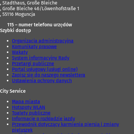
,
Stadthaus, Große Bleiche
, Große Bleiche 46/Löwenhofstraße 1
, 55116 Moguncja
115 – numer telefonu urzędów
Szybki dostęp
Organizacja administracyjna
Komunikaty prasowe
Wakaty
System informacyjny Rady
Przetargi publiczne
Portal usługowy (usługi online)
Zapisz się do naszego newslettera
Ustawienia ochrony danych
City Service
Mapa miasta
Hotspoty WLAN
Toalety publiczne
Informacje o rozkładzie jazdy
Przewodnik dotyczący karmienia piersią i zmiany
pieluszek