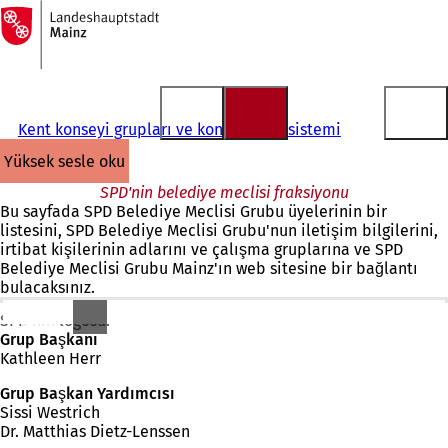
Ana
sayfaya
İçeriğe atla
Kent konseyi grupları ve konsey bilgi sistemi
yüksek sesle oku
SPD'nin belediye meclisi fraksiyonu
Bu sayfada SPD Belediye Meclisi Grubu üyelerinin bir
listesini, SPD Belediye Meclisi Grubu'nun iletişim bilgilerini,
irtibat kişilerinin adlarını ve çalışma gruplarına ve SPD
Belediye Meclisi Grubu Mainz'ın web sitesine bir bağlantı
bulacaksınız.
SPD'nin logosu.
Grup Başkanı
Kathleen Herr
Grup Başkan Yardımcısı
Sissi Westrich
Dr. Matthias Dietz-Lenssen