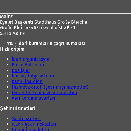
bölgesi
d
r
e
)
a
Mainz
ç
ı
Eyalet Başkenti
Stadthaus Große Bleiche
ı
l
Große Bleiche 46/Löwenhofstraße 1
l
ı
55116 Mainz
ı
r
)
115 - İdari kurumların çağrı numarası
)
Hızlı erişim
İdari organizasyon
Basın Bültenleri
Boş İşler
Konsey bilgi sistemi
Kamu ihaleleri
Hizmet portalı (çevrimiçi hizmetler)
Haber bültenimize abone olun
Veri koruma ayarları
Şehir Hizmetleri
Şehir haritası
WLAN etkin noktaları
Umumi tuvaletler