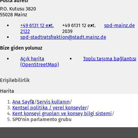
Posta adresi
P.O. Kutusu 3820
55028 Mainz
Telefon,
+49 6131 12 ext.
+49 6131 12 ext.
spd-mainz.de
(
faks
2122
2039
Y
ve
spd-stadtratsfraktion
stadt.mainz
de
e
e-
n
posta
Bize giden yolunuz
i
adresi
b
Açık harita
Toplu taşıma bağlantısı
(
i
(OpenStreetMap)
(
r
Y
s
e
e
Erişilebilirlik
n
i
k
i
Harita
b
i
e
Buradasınız:
i
d
Ana Sayfa
Servis kullanın
r
e
Kentsel politika / yerel konseyler
s
a
Kent konseyi grupları ve konsey bilgi sistemi
e
ç
SPD'nin parlamento grubu
k
ı
m
Ayak
l
e
ı