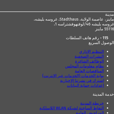
القدم
ب
و
د
و
ي
ة
ي
ب
)
مدينة
ب
ج
ماينز، عاصمة الولاية،
Stadthaus، غروسه بليشه،
ج
د
غروسه بليشه 46/لوفنهوفشتراسه 1،
د
ي
55116 ماينز
ي
د
د
ة
115 - رقم هاتف السلطات
ة
)
الوصول السريع
)
التنظيم الإداري
النشرات الصحفية
الوظائف الشاغرة
نظام معلومات المجلس
المناقصات العامة
بوابة الخدمات (الخدمات عبر الإنترنت)
اشترك في نشرتنا الإخبارية
إعدادات حماية البيانات
خدمة المدينة
خريطة المدينة
النقاط الساخنة لشبكة WLAN اللاسلكية
المراحيض العامة