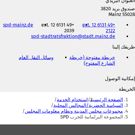
العنوان البريدي
صندوق بريد 3820
55028 Mainz
الهاتف
(
spd-mainz.de
+49 6131 12 ext.
+49 6131 12 ext.
والفاكس
2122
2039
ي
وعنوان
de
stadt.mainz
spd-stadtratsfraktion
ف
البريد
ت
الإلكتروني
طريقك إلينا
ح
ف
خريطة مفتوحة (خريطة
وسائل النقل العام
(
ي
الشارع المفتوح)
(
ي
ع
ي
ف
ل
ف
ت
ا
إمكانية الوصول
ت
ح
م
ح
ف
ة
الخريطة
ف
ي
ت
أنت
ي
ع
ب
الصفحة الرئيسية
استخدام الخدمة
هنا
ع
ل
و
السياسة الحضرية/المجالس المحلية
ل
ا
ي
مجموعات مجلس المدينة ونظام معلومات المجلس
ا
م
ب
المجموعة البرلمانية للحزب SPD
م
ة
ج
ة
ت
منطقة
د
ت
ب
ي