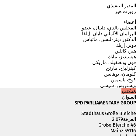
المدير التنفيذي
روبرت هير
أعضاء
المجلس
بالدي، دانيال، عضو
البرلمان الألماني دايان، إيلفا
الدكتور ديتز-لنسن، ماتياس
دونر، إريك
هير، كاثلين
هيسيدنز، مايك
فون يونغنفيلد، ماريكي
كينزلباخ، مارتن
كلومان، يوهانس
كوخ، ياسمين
ويستريش، سيسي
المكتب
العنوان
SPD PARLIAMENTARY GROUP
Stadthaus Große Bleiche
الغرفة2.079
Große Bleiche 46
55116 Mainz