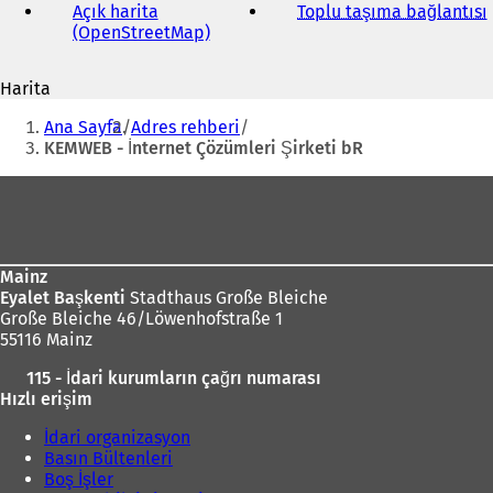
adresi
Açık harita
Toplu taşıma bağlantısı
(
(OpenStreetMap)
(
Y
e
Harita
n
i
Buradasınız:
i
Ana Sayfa
Adres rehberi
b
i
KEMWEB - İnternet Çözümleri Şirketi bR
i
r
Ayak
s
bölgesi
e
k
m
Mainz
e
Eyalet Başkenti
Stadthaus Große Bleiche
d
Große Bleiche 46/Löwenhofstraße 1
e
55116 Mainz
a
ç
ı
115 - İdari kurumların çağrı numarası
ı
l
Hızlı erişim
l
ı
ı
İdari organizasyon
r
)
Basın Bültenleri
)
Boş İşler