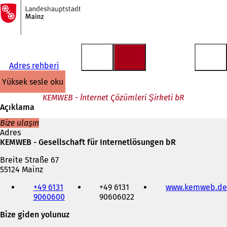
Ana
sayfaya
İçeriğe atla
Adres rehberi
yüksek sesle oku
KEMWEB - İnternet Çözümleri Şirketi bR
Açıklama
Bize ulaşın
Adres
KEMWEB - Gesellschaft für Internetlösungen bR
Breite Straße 67
55124 Mainz
Telefon,
+49 6131
+49 6131
www.kemweb.de
faks
9060600
90606022
ve
e-
Bize giden yolunuz
posta