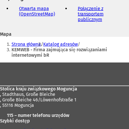
e-
mail
Otwarta mapa
Połączenie z
(OpenStreetMap)
(
transportem
O
publicznym
(
t
O
w
t
Mapa
i
w
Jesteś
e
i
Strona główna
Katalog adresów
r
e
tutaj:
KEMWEB - Firma zajmująca się rozwiązaniami
a
r
internetowymi bR
s
a
i
s
Obszar
ę
i
stóp
w
ę
n
w
o
n
Stolica kraju związkowego Moguncja
w
o
,
Stadthaus, Große Bleiche
e
w
, Große Bleiche 46/Löwenhofstraße 1
j
e
, 55116 Moguncja
k
j
a
k
115 – numer telefonu urzędów
r
a
Szybki dostęp
c
r
i
c