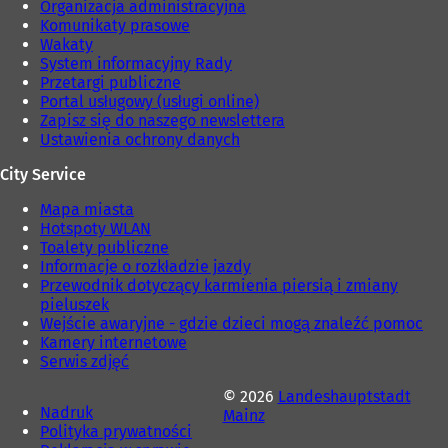
Organizacja administracyjna
e
i
Komunikaty prasowe
)
e
Wakaty
)
System informacyjny Rady
Przetargi publiczne
Portal usługowy (usługi online)
Zapisz się do naszego newslettera
Ustawienia ochrony danych
City Service
Mapa miasta
Hotspoty WLAN
Toalety publiczne
Informacje o rozkładzie jazdy
Przewodnik dotyczący karmienia piersią i zmiany
pieluszek
Wejście awaryjne - gdzie dzieci mogą znaleźć pomoc
Kamery internetowe
Serwis zdjęć
© 2026
Landeshauptstadt
Nadruk
Mainz
Polityka prywatności