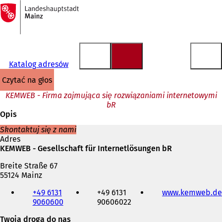
Do
strony
Przejdź do treści
głównej
Katalog adresów
czytać na głos
KEMWEB - Firma zajmująca się rozwiązaniami internetowymi
bR
Opis
Skontaktuj się z nami
Adres
KEMWEB - Gesellschaft für Internetlösungen bR
Breite Straße 67
55124 Mainz
Telefon,
+49 6131
+49 6131
www.kemweb.de
faks
9060600
90606022
i
adres
Twoja droga do nas