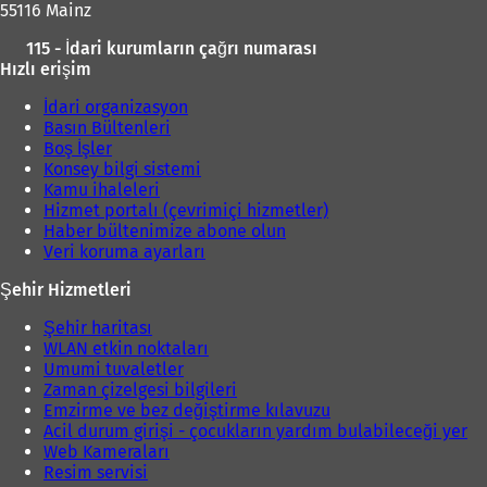
55116 Mainz
a
ç
ı
115 - İdari kurumların çağrı numarası
ı
l
Hızlı erişim
l
ı
ı
İdari organizasyon
r
)
Basın Bültenleri
)
Boş İşler
Konsey bilgi sistemi
Kamu ihaleleri
Hizmet portalı (çevrimiçi hizmetler)
Haber bültenimize abone olun
Veri koruma ayarları
Şehir Hizmetleri
Şehir haritası
WLAN etkin noktaları
Umumi tuvaletler
Zaman çizelgesi bilgileri
Emzirme ve bez değiştirme kılavuzu
Acil durum girişi - çocukların yardım bulabileceği yer
Web Kameraları
Resim servisi