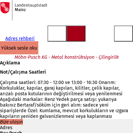
Ana
sayfaya
İçeriğe atla
Adres rehberi
yüksek sesle oku
Möhn-Pusch KG - Metal konstrüksiyon - Çilingirlik
Açıklama
Not/Çalışma Saatleri
Çalışma saatleri: 07:30 - 12:00 ve 13:00 - 16:30 Onarım:
Korkuluklar, kapılar, garaj kapıları, kilitler, çelik kapılar,
arızalı posta kutularının değiştirilmesi veya yenilenmesi
Aşağıdaki markalar: Renz Yedek parça satışı: yukarıya
bakınız Bertaraf/söküm için geri alım: sadece yeni
siparişlerde Özel: Kumlama, mevcut korkulukların ve ızgara
kapıların yeniden galvanizlenmesi veya kaplanması
Bize ulaşın
Adres