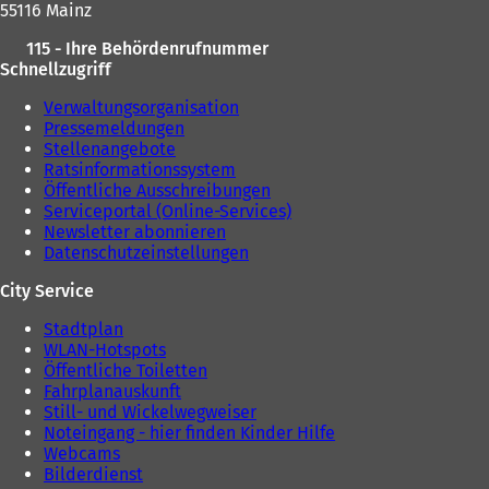
55116 Mainz
e
u
u
e
115 - Ihre Behördenrufnummer
e
n
Schnellzugriff
n
T
T
a
Verwaltungsorganisation
a
b
Pressemeldungen
b
)
Stellenangebote
)
Ratsinformationssystem
Öffentliche Ausschreibungen
Serviceportal (Online-Services)
Newsletter abonnieren
Datenschutzeinstellungen
City Service
Stadtplan
WLAN-Hotspots
Öffentliche Toiletten
Fahrplanauskunft
Still- und Wickelwegweiser
Noteingang - hier finden Kinder Hilfe
Webcams
Bilderdienst