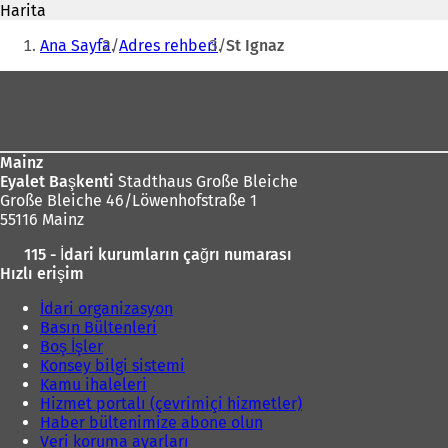
Harita
n
i
Buradasınız:
i
Ana Sayfa
Adres rehberi
St Ignaz
b
i
i
Ayak
r
bölgesi
s
e
k
Mainz
m
Eyalet Başkenti
Stadthaus Große Bleiche
e
Große Bleiche 46/Löwenhofstraße 1
d
55116 Mainz
e
a
115 - İdari kurumların çağrı numarası
ç
ı
Hızlı erişim
ı
l
l
ı
İdari organizasyon
ı
Basın Bültenleri
r
)
Boş İşler
)
Konsey bilgi sistemi
Kamu ihaleleri
Hizmet portalı (çevrimiçi hizmetler)
Haber bültenimize abone olun
Veri koruma ayarları