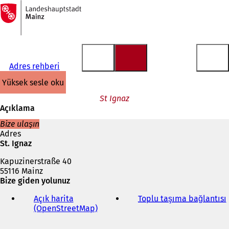
Ana
sayfaya
İçeriğe atla
Adres rehberi
yüksek sesle oku
St Ignaz
Açıklama
Bize ulaşın
Adres
St. Ignaz
Kapuzinerstraße 40
55116 Mainz
Bize giden yolunuz
Açık harita
Toplu taşıma bağlantısı
(
(OpenStreetMap)
(
Y
e