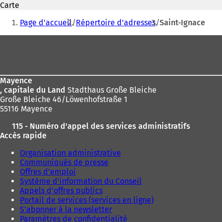
Carte
o
o
Vous
u
u
Page d'accueil
Répertoire d'adresses
Saint-Ignace
v
v
êtes
r
r
Pied
ici
e
e
de
d
d
:
a
a
page
n
n
Mayence
s
s
, capitale du Land
Stadthaus Große Bleiche
u
u
Große Bleiche 46/Löwenhofstraße 1
n
n
55116 Mayence
n
n
o
o
115 - Numéro d'appel des services administratifs
u
u
Accès rapide
v
v
e
e
Organisation administrative
l
l
Communiqués de presse
o
o
Offres d'emploi
n
n
Système d'information du Conseil
g
g
Appels d'offres publics
l
l
Portail de services (services en ligne)
e
e
S'abonner à la newsletter
t
t
Paramètres de confidentialité