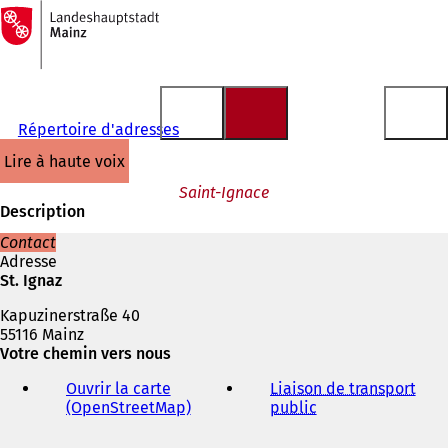
Vers
la
Accéder au contenu
page
d'accueil
Répertoire d'adresses
lire à haute voix
Saint-Ignace
Description
Contact
Adresse
St. Ignaz
Kapuzinerstraße 40
55116 Mainz
Votre chemin vers nous
Ouvrir la carte
Liaison de transport
(OpenStreetMap)
(
public
(
S
S
'
'