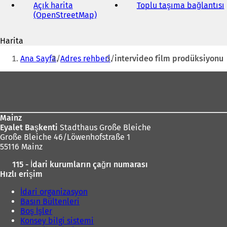
adresi
Açık harita
Toplu taşıma bağlantısı
(
(OpenStreetMap)
(
Y
e
Harita
n
i
Buradasınız:
i
Ana Sayfa
Adres rehberi
intervideo film prodüksiyonu
b
i
i
Ayak
r
bölgesi
s
e
k
Mainz
m
Eyalet Başkenti
Stadthaus Große Bleiche
e
Große Bleiche 46/Löwenhofstraße 1
d
55116 Mainz
e
a
115 - İdari kurumların çağrı numarası
ç
ı
Hızlı erişim
ı
l
l
ı
İdari organizasyon
ı
Basın Bültenleri
r
)
Boş İşler
)
Konsey bilgi sistemi