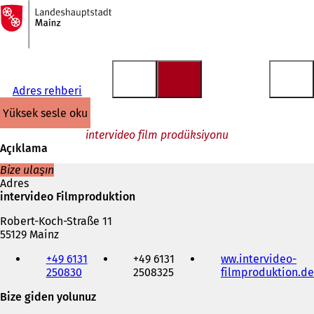
Ana
sayfaya
İçeriğe atla
Adres rehberi
yüksek sesle oku
intervideo film prodüksiyonu
Açıklama
Bize ulaşın
Adres
intervideo Filmproduktion
Robert-Koch-Straße 11
55129 Mainz
Telefon,
+49 6131
+49 6131
ww.intervideo-
faks
250830
2508325
filmproduktion.de
ve
e-
Bize giden yolunuz
posta