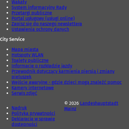
Wakaty
)
e
System informacyjny Rady
)
Przetargi publiczne
Portal usługowy (usługi online)
Zapisz się do naszego newslettera
Ustawienia ochrony danych
City Service
Mapa miasta
Hotspoty WLAN
Toalety publiczne
Informacje o rozkładzie jazdy
Przewodnik dotyczący karmienia piersią i zmiany
pieluszek
Wejście awaryjne - gdzie dzieci mogą znaleźć pomoc
Kamery internetowe
Serwis zdjęć
© 2026
Landeshauptstadt
Nadruk
Mainz
Polityka prywatności
Deklaracja w sprawie
dostępności