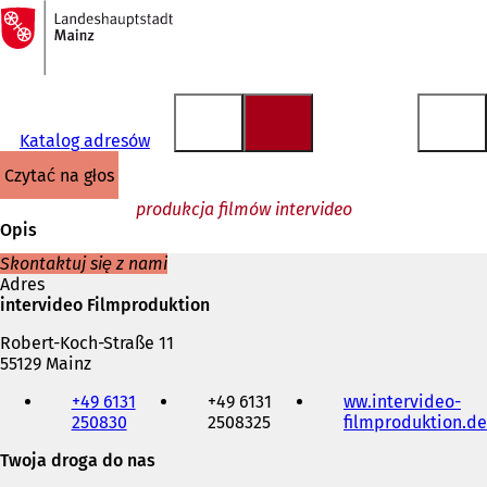
Do
strony
Przejdź do treści
głównej
Katalog adresów
czytać na głos
produkcja filmów intervideo
Opis
Skontaktuj się z nami
Adres
intervideo Filmproduktion
Robert-Koch-Straße 11
55129 Mainz
Telefon,
+49 6131
+49 6131
ww.intervideo-
faks
250830
2508325
filmproduktion.de
i
adres
Twoja droga do nas
e-