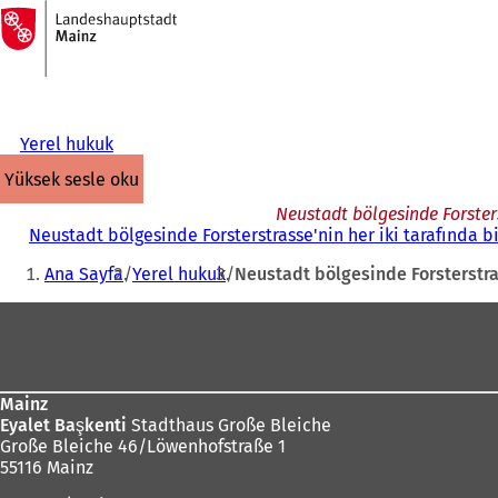
Ana
sayfaya
İçeriğe atla
Yerel hukuk
yüksek sesle oku
Neustadt bölgesinde Forsters
Neustadt bölgesinde Forsterstrasse'nin her iki tarafında b
Buradasınız:
Ana Sayfa
Yerel hukuk
Neustadt bölgesinde Forsterstras
Ayak
bölgesi
Mainz
Eyalet Başkenti
Stadthaus Große Bleiche
Große Bleiche 46/Löwenhofstraße 1
55116 Mainz