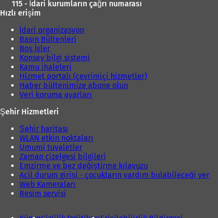
115 - İdari kurumların çağrı numarası
Hızlı erişim
İdari organizasyon
Basın Bültenleri
Boş İşler
Konsey bilgi sistemi
Kamu ihaleleri
Hizmet portalı (çevrimiçi hizmetler)
Haber bültenimize abone olun
Veri koruma ayarları
Şehir Hizmetleri
Şehir haritası
WLAN etkin noktaları
Umumi tuvaletler
Zaman çizelgesi bilgileri
Emzirme ve bez değiştirme kılavuzu
Acil durum girişi - çocukların yardım bulabileceği yer
Web Kameraları
Resim servisi