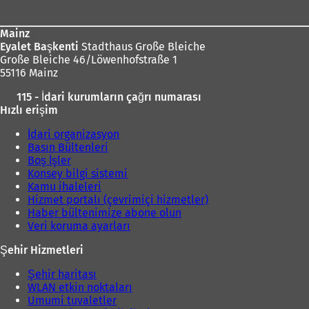
Mainz
Eyalet Başkenti
Stadthaus Große Bleiche
Große Bleiche 46/Löwenhofstraße 1
55116 Mainz
115 - İdari kurumların çağrı numarası
Hızlı erişim
İdari organizasyon
Basın Bültenleri
Boş İşler
Konsey bilgi sistemi
Kamu ihaleleri
Hizmet portalı (çevrimiçi hizmetler)
Haber bültenimize abone olun
Veri koruma ayarları
Şehir Hizmetleri
Şehir haritası
WLAN etkin noktaları
Umumi tuvaletler