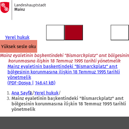
Ana
sayfaya
İçeriğe atla
Yerel hukuk
yüksek sesle oku
Mainz eyaletinin başkentindeki "Bismarckplatz" anıt bölgesinin
korunmasına ilişkin 18 Temmuz 1995 tarihli yönetmelik
Mainz eyaletinin başkentindeki "Bismarckplatz" anıt
bölgesinin korunmasına ilişkin 18 Temmuz 1995 tarihli
yönetmelik
PDF
-Dosya
146,41 kB
Buradasınız:
Ana Sayfa
Yerel hukuk
Mainz eyaletinin başkentindeki "Bismarckplatz" anıt
bölgesinin korunmasına ilişkin 18 Temmuz 1995 tarihli
yönetmelik
Ayak
bölgesi