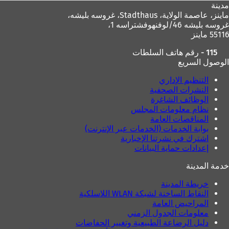
مدينة
ماينز، عاصمة الولاية،
Stadthaus، غروسه بليشه،
غروسه بليشه 46/لوفنهوفشتراسه 1،
55116 ماينز
115 - رقم هاتف السلطات
الوصول السريع
التنظيم الإداري
النشرات الصحفية
الوظائف الشاغرة
نظام معلومات المجلس
المناقصات العامة
بوابة الخدمات (الخدمات عبر الإنترنت)
اشترك في نشرتنا الإخبارية
إعدادات حماية البيانات
خدمة المدينة
خريطة المدينة
النقاط الساخنة لشبكة WLAN اللاسلكية
المراحيض العامة
معلومات الجدول الزمني
دليل الرضاعة الطبيعية وتغيير الحفاضات