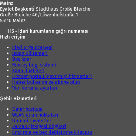
Mainz
Eyalet Başkenti
Stadthaus Große Bleiche
Große Bleiche 46/Löwenhofstraße 1
55116 Mainz
115 - İdari kurumların çağrı numarası
Hızlı erişim
İdari organizasyon
Basın Bültenleri
Boş İşler
Konsey bilgi sistemi
Kamu ihaleleri
Hizmet portalı (çevrimiçi hizmetler)
Haber bültenimize abone olun
Veri koruma ayarları
Şehir Hizmetleri
Şehir haritası
WLAN etkin noktaları
Umumi tuvaletler
Zaman çizelgesi bilgileri
Emzirme ve bez değiştirme kılavuzu