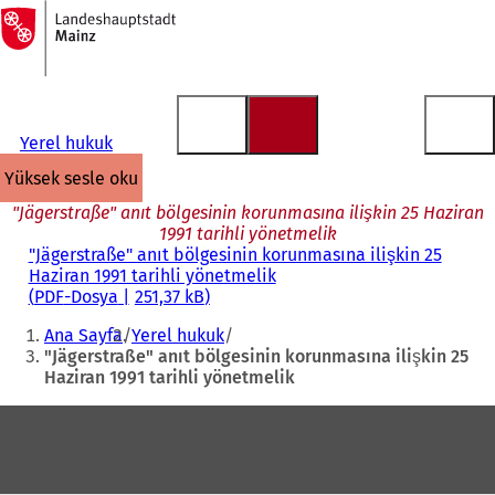
Ana
sayfaya
İçeriğe atla
Yerel hukuk
yüksek sesle oku
"Jägerstraße" anıt bölgesinin korunmasına ilişkin 25 Haziran
1991 tarihli yönetmelik
"Jägerstraße" anıt bölgesinin korunmasına ilişkin 25
Haziran 1991 tarihli yönetmelik
PDF
-Dosya
251,37 kB
Buradasınız:
Ana Sayfa
Yerel hukuk
"Jägerstraße" anıt bölgesinin korunmasına ilişkin 25
Haziran 1991 tarihli yönetmelik
Ayak
bölgesi