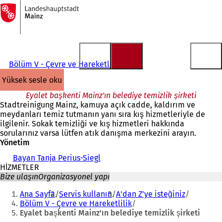
Ana
sayfaya
İçeriğe atla
Bölüm V - Çevre ve Hareketlilik
yüksek sesle oku
Eyalet başkenti Mainz'ın belediye temizlik şirketi
Stadtreinigung Mainz, kamuya açık cadde, kaldırım ve
meydanları temiz tutmanın yanı sıra kış hizmetleriyle de
ilgilenir. Sokak temizliği ve kış hizmetleri hakkında
sorularınız varsa lütfen atık danışma merkezini arayın.
Yönetim
Bayan Tanja Perius-Siegl
HİZMETLER
Bize ulaşın
Organizasyonel yapı
Buradasınız:
Ana Sayfa
Servis kullanın
A'dan Z'ye isteğiniz
Bölüm V - Çevre ve Hareketlilik
Eyalet başkenti Mainz'ın belediye temizlik şirketi