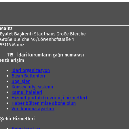
Ayak
bölgesi
Mainz
Eyalet Başkenti
Stadthaus Große Bleiche
Große Bleiche 46/Löwenhofstraße 1
55116 Mainz
115 - İdari kurumların çağrı numarası
Hızlı erişim
İdari organizasyon
Basın Bültenleri
Boş İşler
Konsey bilgi sistemi
Kamu ihaleleri
Hizmet portalı (çevrimiçi hizmetler)
Haber bültenimize abone olun
Veri koruma ayarları
Şehir Hizmetleri
Şehir haritası