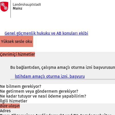
Ana
sayfaya
İçeriğe atla
Genel göçmenlik hukuku ve AB konuları ekibi
yüksek sesle oku
Çevrimiçi hizmetler
Bu bağlantıdan, çalışma amaçlı oturma izni başvurusunda
İstihdam amaçlı oturma izni, başvuru
(
Y
e
Ne bilmem gerekiyor?
n
Ne getirmem veya göndermem gerekiyor?
i
Ne kadar tutuyor ve nasıl ödeme yapabilirim?
b
İlgili hizmetler
i
Bize ulaşın
r
Adres