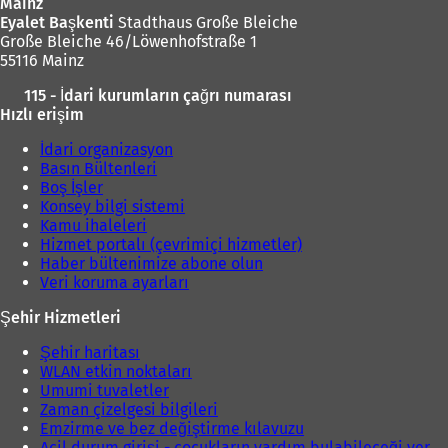
Mainz
e
Eyalet Başkenti
Stadthaus Große Bleiche
a
Große Bleiche 46/Löwenhofstraße 1
ç
55116 Mainz
ı
l
115 - İdari kurumların çağrı numarası
ı
Hızlı erişim
r
)
İdari organizasyon
Basın Bültenleri
Boş İşler
Konsey bilgi sistemi
Kamu ihaleleri
Hizmet portalı (çevrimiçi hizmetler)
Haber bültenimize abone olun
Veri koruma ayarları
Şehir Hizmetleri
Şehir haritası
WLAN etkin noktaları
Umumi tuvaletler
Zaman çizelgesi bilgileri
Emzirme ve bez değiştirme kılavuzu
Acil durum girişi - çocukların yardım bulabileceği yer