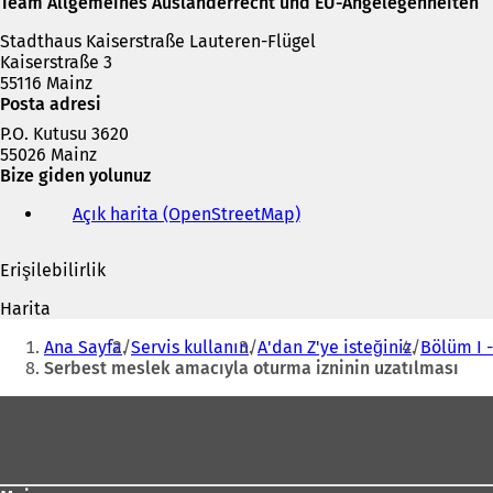
s
Team Allgemeines Ausländerrecht und EU-Angelegenheiten
e
Stadthaus Kaiserstraße Lauteren-Flügel
k
Kaiserstraße 3
m
55116 Mainz
e
Posta adresi
d
e
P.O. Kutusu 3620
a
55026 Mainz
ç
Bize giden yolunuz
ı
l
Açık harita (OpenStreetMap)
(
ı
Y
r
e
Erişilebilirlik
)
n
i
Harita
b
Buradasınız:
i
Ana Sayfa
Servis kullanın
A'dan Z'ye isteğiniz
Bölüm I 
r
Serbest meslek amacıyla oturma izninin uzatılması
s
e
Ayak
k
bölgesi
m
e
d