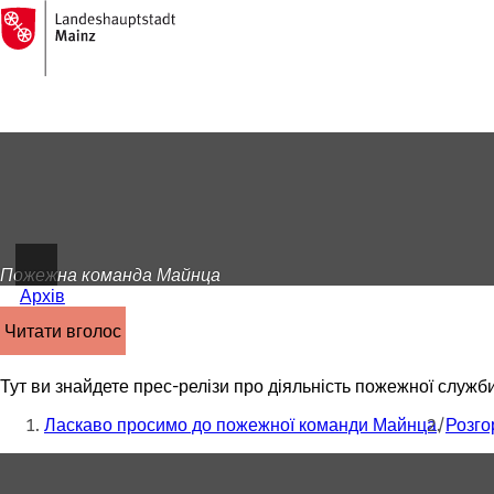
На
головну
Перейти до змісту
сторінку
Пожежна команда Майнца
Архів
читати вголос
Тут ви знайдете прес-релізи про діяльність пожежної служб
Ти
Ласкаво просимо до пожежної команди Майнца
Розго
тут:
Зона