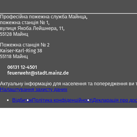
для
ніг
Професійна пожежна служба Майнца,
пожежна станція № 1,
вулиця Якоба Лейшнера, 11,
55128 Майнц
Пожежна станція № 2
Kaiser-Karl-Ring 38
55118 Майнц
06131 12-4501
feuerwehr
stadt.mainz
de
Актуальну інформацію для населення та попередження ви 
Налаштування захисту даних
Відбиток
Політика конфіденційності
Декларація про дос