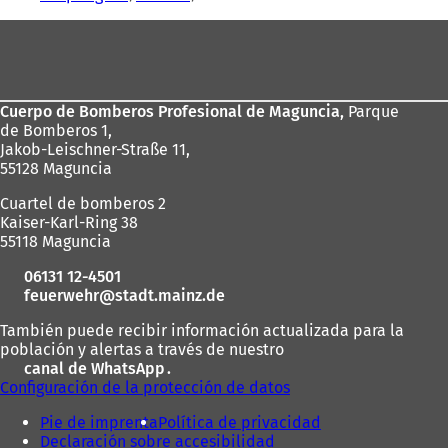
Zona
de
los
Cuerpo de Bomberos Profesional de Maguncia,
Parque
pies
de Bomberos 1,
Jakob-Leischner-Straße 11,
55128 Maguncia
Cuartel de bomberos 2
Kaiser-Karl-Ring 38
55118 Maguncia
06131 12-4501
feuerwehr
stadt.mainz
de
También puede recibir información actualizada para la
población y alertas a través de nuestro
canal de WhatsApp
(
.
Configuración de la protección de datos
S
e
Pie de imprenta
Política de privacidad
a
Declaración sobre accesibilidad
b