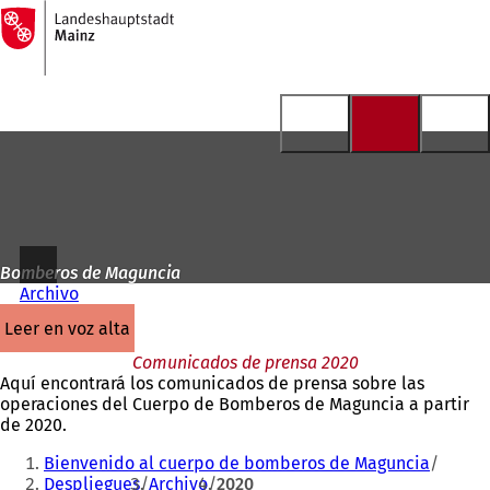
A
la
Saltar al contenido
página
de
inicio
Bomberos de Maguncia
Archivo
leer en voz alta
Comunicados de prensa 2020
Aquí encontrará los comunicados de prensa sobre las
operaciones del Cuerpo de Bomberos de Maguncia a partir
de 2020.
Estás
Bienvenido al cuerpo de bomberos de Maguncia
aquí:
Despliegues
Archivo
2020