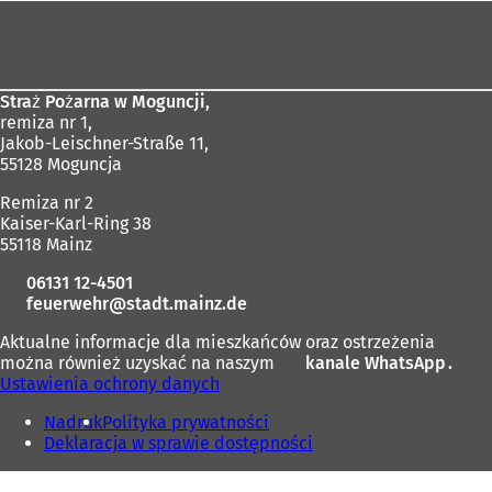
Obszar
stóp
Straż Pożarna w Moguncji,
remiza nr 1,
Jakob-Leischner-Straße 11,
55128 Moguncja
Remiza nr 2
Kaiser-Karl-Ring 38
55118 Mainz
06131 12-4501
feuerwehr
stadt.mainz
de
Aktualne informacje dla mieszkańców oraz ostrzeżenia
można również uzyskać na naszym
kanale WhatsApp
(
.
Ustawienia ochrony danych
O
t
Nadruk
Polityka prywatności
w
Deklaracja w sprawie dostępności
i
e
r