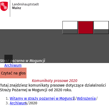
Do
strony
Przejdź do treści
głównej
Straż pożarna w Moguncji
Archiwum
czytać na głos
Komunikaty prasowe 2020
Tutaj znajdziesz komunikaty prasowe dotyczące działalności
Straży Pożarnej w Moguncji od 2020 roku.
Jesteś
Witamy w straży pożarnej w Moguncji
Wdrożenia
tutaj:
Archiwum
2020