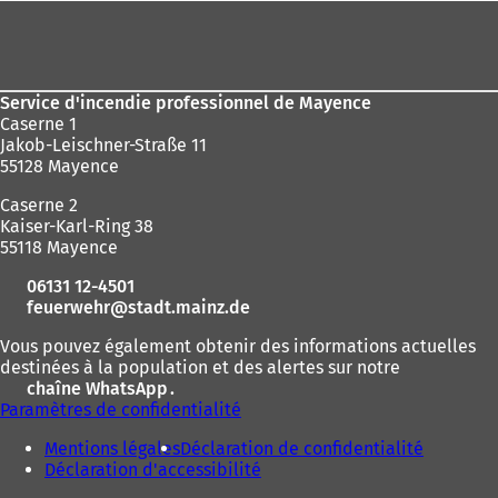
ici
Pied
:
de
page
Service d'incendie professionnel de Mayence
Caserne 1
Jakob-Leischner-Straße 11
55128 Mayence
Caserne 2
Kaiser-Karl-Ring 38
55118 Mayence
06131 12-4501
feuerwehr
stadt.mainz
de
Vous pouvez également obtenir des informations actuelles
destinées à la population et des alertes sur notre
chaîne WhatsApp
(
.
Paramètres de confidentialité
S
'
Mentions légales
Déclaration de confidentialité
o
Déclaration d'accessibilité
u
v