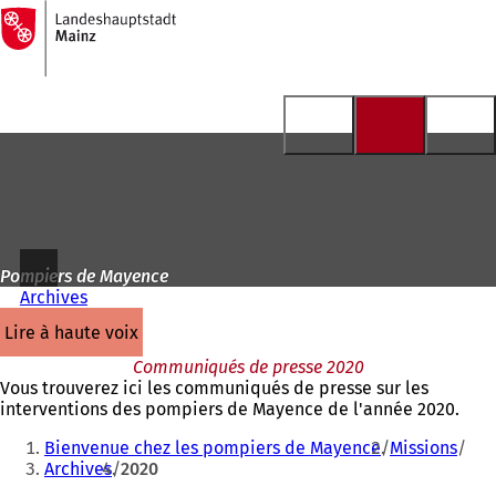
Vers
la
Accéder au contenu
page
d'accueil
Pompiers de Mayence
Archives
lire à haute voix
Communiqués de presse 2020
Vous trouverez ici les communiqués de presse sur les
interventions des pompiers de Mayence de l'année 2020.
Vous
Bienvenue chez les pompiers de Mayence
Missions
êtes
Archives
2020