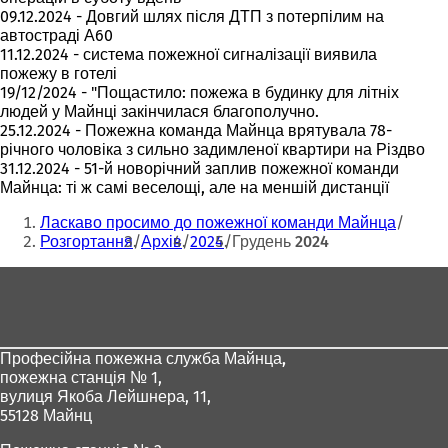
09.12.2024 - Довгий шлях після ДТП з потерпілим на
автостраді А60
11.12.2024 - система пожежної сигналізації виявила
пожежу в готелі
19/12/2024 - "Пощастило: пожежа в будинку для літніх
людей у Майнці закінчилася благополучно.
25.12.2024 - Пожежна команда Майнца врятувала 78-
річного чоловіка з сильно задимленої квартири на Різдво
31.12.2024 - 51-й новорічний заплив пожежної команди
Майнца: ті ж самі веселощі, але на меншій дистанції
Ти
Ласкаво просимо до пожежної команди Майнца
тут:
Розгортання
Архів
2024
Грудень 2024
Зона
для
ніг
Професійна пожежна служба Майнца,
пожежна станція № 1,
вулиця Якоба Лейшнера, 11,
55128 Майнц