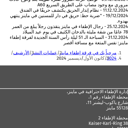
مروري مع وجود مصاب على الطريق السريع A60
11.12.12.2024 - نظام إنذار الحريق يكتشف حريقًا في الفندق
19/12/2024 - "ضربة حظ: حريق في دار للمسنين في ماينز ينتهي
بهدوء.
25.12.2024 - رجال الإطفاء في ماينز ينقذون رجلاً يبلغ من العمر
78 عامًا من شقة مليئة بالدخان الكثيف في يوم عيد الميلاد
31.12.2024 - السباحة الـ 51 ليلة رأس السنة الجديدة لفرقة إطفاء
ماينز: نفس المتعة مع مسافة أقصر
أنت
مرحباً بك في فرقة إطفاء ماينز
عمليات النشر
الأرشيف
هنا
2024
كانون الأول/ديسمبر 2024
منطقة
القدم
إدارة الإطفاء الاحترافية في ماينز،
محطة الإطفاء رقم 1،
شارع ياكوب-ليشنر 11،
55128 ماينز
محطة الإطفاء 2
Kaiser-Karl-Ring 38