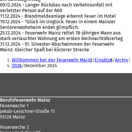
09.12.2024 - Langer Rückstau nach Verkehrsunfall mit
verletzter Person auf der A60
11.12.2024 - Brandmeldeanlage erkennt Feuer im Hotel
19.12.2024 - "Glück im Unglück: Feuer in einem Mainzer
Seniorenwohnheim endet glimpflich.
25.12.2024 - Feuerwehr Mainz rettet 78-jährigen Mann aus
stark verrauchter Wohnung am ersten Weihnachtsfeiertag
31.12.2024 - 51. Silvester-Abschwimmen der Feuerwehr
Mainz: Gleicher Spaß bei kürzerer Strecke
Sie
Willkommen bei der Feuerwehr Mainz
Einsätze
Archiv
befinden
2024
Dezember 2024
sich
Fußbereich
hier:
Berufsfeuerwehr Mainz
Feuerwache 1
Jakob-Leischner-Straße 11
55128 Mainz
Feuerwache 2