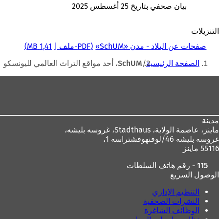
ي
ة
د
ب
ا
بيان صحفي بتاريخ 25 أغسطس 2025
د
)
ي
و
م
ة
د
ي
ة
التنزيلات
)
ة
ب
ت
)
ج
ب
صفحات عن البلاد - مدن «SchUM»
PDF
-ملف
1,41 MB
د
و
أنت
ي
ي
الصفحة الرئيسية
SchUM، أحد مواقع التراث العالمي لليونسكو
د
هنا
ب
ة
ج
منطقة
)
د
القدم
ي
د
ة
مدينة
)
ماينز، عاصمة الولاية،
Stadthaus، غروسه بليشه،
غروسه بليشه 46/لوفنهوفشتراسه 1،
55116 ماينز
115 - رقم هاتف السلطات
الوصول السريع
التنظيم الإداري
النشرات الصحفية
الوظائف الشاغرة