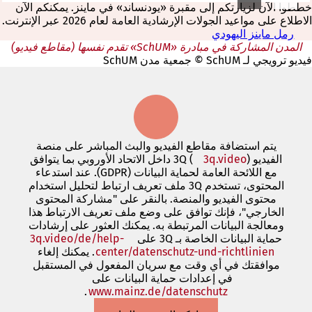
خططوا الآن لزيارتكم إلى مقبرة «يودنساند» في ماينز. يمكنكم الآن
الاطلاع على مواعيد الجولات الإرشادية العامة لعام 2026 عبر الإنترنت.
رمل ماينز اليهودي
المدن المشاركة في مبادرة «SchUM» تقدم نفسها (مقاطع فيديو)
فيديو ترويجي لـ SchUM © جمعية مدن SchUM
يتم استضافة مقاطع الفيديو والبث المباشر على منصة
الفيديو 3Q (
(يفتح
3q.video
) داخل الاتحاد الأوروبي بما يتوافق
في
مع اللائحة العامة لحماية البيانات (GDPR). عند استدعاء
علامة
المحتوى، تستخدم 3Q ملف تعريف ارتباط لتحليل استخدام
تبويب
محتوى الفيديو والمنصة. بالنقر على "مشاركة المحتوى
جديدة)
الخارجي"، فإنك توافق على وضع ملف تعريف الارتباط هذا
ومعالجة البيانات المرتبطة به. يمكنك العثور على إرشادات
حماية البيانات الخاصة بـ 3Q على
3q.video/de/help-
center/datenschutz-und-richtlinien
(يفتح
. يمكنك إلغاء
في
موافقتك في أي وقت مع سريان المفعول في المستقبل
في إعدادات حماية البيانات على
علامة
www.mainz.de/datenschutz
.
تبويب
(يفتح
في
جديدة)