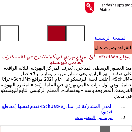
إلى
الصفحة
الانتقال إلى المحتوى
الرئيسية
الصفحة الرئيسية
القراءة بصوت عالٍ
مواقع «SchUM» - أول موقع يهودي في ألمانيا يُدرج في قائمة التراث
العالمي لليونسكو
منذ العصور الوسطى المتأخرة، تُعرف المراكز اليهودية الثلاثة الواقعة
على ضفاف نهر الراين، وهي شباير وورمز وماينز، بالاختصار
«SchUM». أعلنت لجنة اليونسكو في عام 2021 مواقع «SchUM» تراثًا
عالميًا. وهي أول تراث عالمي يهودي في ألمانيا. ويُعد «المقبرة اليهودية
القديمة»، المعروفة باسم «يودنساند»، المعلم الرئيسي التابع لليونسكو
في ماينز.
المدن المشاركة في مبادرة «SchUM» تقدم نفسها (مقاطع
فيديو)
مزيد من المعلومات
زيارة المقبرة اليهودية القديمة «جودنساند»