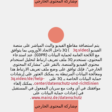
مشاركة المحتوى الخارجي
علامة
تبويب
جديدة)
يتم استضافة مقاطع الفيديو والبث المباشر على منصة
الفيديو 3Q (
(يفتح
3q.video
) داخل الاتحاد الأوروبي بما يتوافق
في
مع اللائحة العامة لحماية البيانات (GDPR). عند استدعاء
علامة
المحتوى، تستخدم 3Q ملف تعريف ارتباط لتحليل استخدام
تبويب
محتوى الفيديو والمنصة. بالنقر على "مشاركة المحتوى
جديدة)
الخارجي"، فإنك توافق على وضع ملف تعريف الارتباط هذا
ومعالجة البيانات المرتبطة به. يمكنك العثور على إرشادات
حماية البيانات الخاصة بـ 3Q على
3q.video/de/help-
center/datenschutz-und-richtlinien
(يفتح
. يمكنك إلغاء
في
موافقتك في أي وقت مع سريان المفعول في المستقبل
في إعدادات حماية البيانات على
علامة
www.mainz.de/datenschutz
.
تبويب
(يفتح
في
جديدة)
مشاركة المحتوى الخارجي
علامة
تبويب