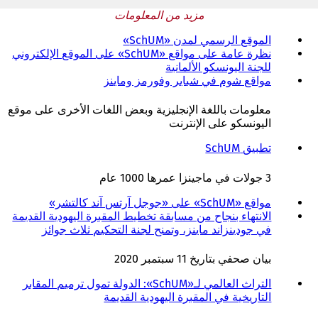
مزيد من المعلومات
الموقع الرسمي لمدن «SchUM»
(
ي
نظرة عامة على مواقع «SchUM» على الموقع الإلكتروني
للجنة اليونسكو الألمانية
(
ف
ي
ت
مواقع شوم في شباير وفورمز وماينز
(
ف
ح
ي
ت
ف
ف
معلومات باللغة الإنجليزية وبعض اللغات الأخرى على موقع
ح
ي
ت
اليونسكو على الإنترنت
ف
ع
ح
ي
ل
ف
تطبيق SchUM
(
ع
ا
ي
ي
ل
م
ع
ف
3 جولات في ماجينزا عمرها 1000 عام
ا
ة
ل
ت
م
ت
ا
ح
مواقع «SchUM» على «جوجل آرتس آند كالتشر»
(
ة
ب
م
ف
ي
الانتهاء بنجاح من مسابقة تخطيط المقبرة اليهودية القديمة
ت
و
ة
ي
ف
في جودينزاند ماينز، وتمنح لجنة التحكيم ثلاث جوائز
ب
ي
ت
ع
ت
و
ب
ب
ل
ح
بيان صحفي بتاريخ 11 سبتمبر 2020
ي
ج
و
ا
ف
ب
د
ي
م
ي
التراث العالمي لـ«SchUM»: الدولة تمول ترميم المقابر
ج
ي
ب
ة
ع
التاريخية في المقبرة اليهودية القديمة
د
د
ج
ت
ل