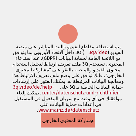
جديدة)
يتم استضافة مقاطع الفيديو والبث المباشر على منصة
الفيديو 3Q (
(يفتح
3q.video
) داخل الاتحاد الأوروبي بما يتوافق
في
مع اللائحة العامة لحماية البيانات (GDPR). عند استدعاء
علامة
المحتوى، تستخدم 3Q ملف تعريف ارتباط لتحليل استخدام
تبويب
محتوى الفيديو والمنصة. بالنقر على "مشاركة المحتوى
جديدة)
الخارجي"، فإنك توافق على وضع ملف تعريف الارتباط هذا
ومعالجة البيانات المرتبطة به. يمكنك العثور على إرشادات
حماية البيانات الخاصة بـ 3Q على
3q.video/de/help-
center/datenschutz-und-richtlinien
(يفتح
. يمكنك إلغاء
في
موافقتك في أي وقت مع سريان المفعول في المستقبل
في إعدادات حماية البيانات على
علامة
www.mainz.de/datenschutz
.
تبويب
(يفتح
في
جديدة)
مشاركة المحتوى الخارجي
علامة
تبويب
جديدة)