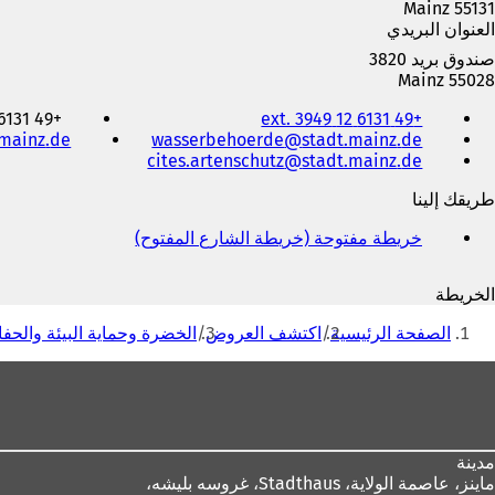
55131 Mainz
العنوان البريدي
صندوق بريد 3820
55028 Mainz
الهاتف
+49 6131 12 ext. 3357
+49 6131 12 ext. 3949
والفاكس
.mainz
de
wasserbehoerde
stadt.mainz
de
وعنوان
cites.artenschutz
stadt.mainz
de
البريد
الإلكتروني
طريقك إلينا
خريطة مفتوحة (خريطة الشارع المفتوح)
(
ي
ف
الخريطة
ت
أنت
ح
الصفحة الرئيسية
اكتشف العروض
الخضرة وحماية البيئة والحف
ف
هنا
ي
منطقة
ع
القدم
ل
ا
م
مدينة
ة
ماينز، عاصمة الولاية،
Stadthaus، غروسه بليشه،
ت