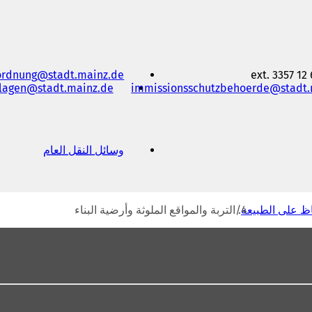
ordnung
stadt.mainz
de
lagen
stadt.mainz
de
immissionsschutzbehoerde
stadt
وسائل النقل العام
(
ي
ف
ت
ح
اظ على الطبيعة
التربة والمواقع الملوثة وأرضية البناء
ف
ي
ع
ل
ا
م
ة
ت