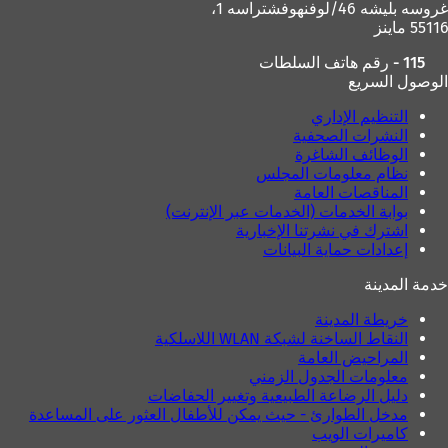
غروسه بليشه 46/لوفنهوفشتراسه 1،
ب
55116 ماينز
و
ي
115 - رقم هاتف السلطات
ب
الوصول السريع
ج
د
التنظيم الإداري
ي
النشرات الصحفية
د
الوظائف الشاغرة
ة
نظام معلومات المجلس
)
المناقصات العامة
بوابة الخدمات (الخدمات عبر الإنترنت)
اشترك في نشرتنا الإخبارية
إعدادات حماية البيانات
خدمة المدينة
خريطة المدينة
النقاط الساخنة لشبكة WLAN اللاسلكية
المراحيض العامة
معلومات الجدول الزمني
دليل الرضاعة الطبيعية وتغيير الحفاضات
مدخل الطوارئ - حيث يمكن للأطفال العثور على المساعدة
كاميرات الويب