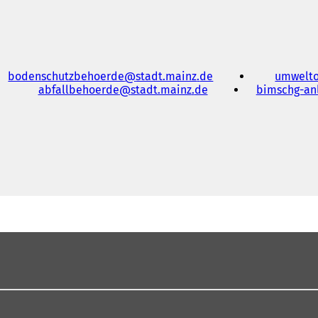
bodenschutzbehoerde
stadt.mainz
de
umwelt
abfallbehoerde
stadt.mainz
de
bimschg-an