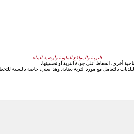
التربة والمواقع الملوثة وأرضية البناء
احية أخرى، الحفاظ على جودة التربة أو تحسينها.
 أهداف قانون حماية التربة الاتحادي (BBodSchG)، تلتزم البلديات بالتعامل مع مورد التربة بعناية. و