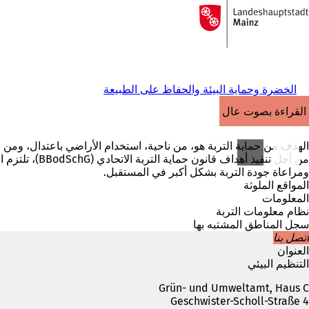
إلى
الصفحة
الانتقال إلى المحتوى
الرئيسية
الخضرة وحماية البيئة والحفاظ على الطبيعة
القراءة بصوت عالٍ
الهدف من حماية التربة هو، من ناحية، استخدام الأراضي باعتدال، ومن ن
من أجل تنفيذ
ومراعاة جودة التربة بشكل أكبر في المستقبل.
المواقع الملوثة
المعلومات
نظام معلومات التربة
سجل المناطق المشتبه بها
اتصل بنا
العنوان
التنظيم البيئي
Grün- und Umweltamt, Haus C
Geschwister-Scholl-Straße 4