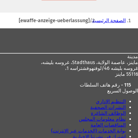
تبويب
جديدة)
أنت
الصفحة الرئيسية
[ewaffe-anzeige-ueberlassung]
هنا
منطقة
القدم
مدينة
ماينز، عاصمة الولاية،
Stadthaus، غروسه بليشه،
غروسه بليشه 46/لوفنهوفشتراسه 1،
55116 ماينز
115 - رقم هاتف السلطات
الوصول السريع
التنظيم الإداري
النشرات الصحفية
الوظائف الشاغرة
نظام معلومات المجلس
المناقصات العامة
بوابة الخدمات (الخدمات عبر الإنترنت)
اشترك في نشرتنا الإخبارية