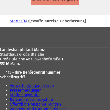
einem
neuen
Tab)
Sie
Startseite
[ewaffe-anzeige-ueberlassung]
befinden
Fußbereich
sich
hier:
Landeshauptstadt Mainz
Stadthaus Große Bleiche
Große Bleiche 46/Löwenhofstraße 1
55116 Mainz
115 - Ihre Behördenrufnummer
Schnellzugriff
Verwaltungsorganisation
Pressemeldungen
Stellenangebote
Ratsinformationssystem
Öffentliche Ausschreibungen
Serviceportal (Online-Services)