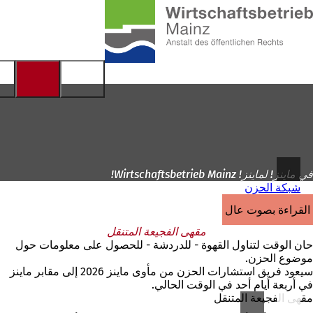
إلى
الصفحة
الانتقال إلى المحتوى
الرئيسية
في ماينز! لماينز! Wirtschaftsbetrieb Mainz!
شبكة الحزن
القراءة بصوت عالٍ
مقهى الفجيعة المتنقل
حان الوقت لتناول القهوة - للدردشة - للحصول على معلومات حول
موضوع الحزن.
سيعود فريق استشارات الحزن من مأوى ماينز 2026 إلى مقابر ماينز
في أربعة أيام أحد في الوقت الحالي.
مقهى الفجيعة المتنقل