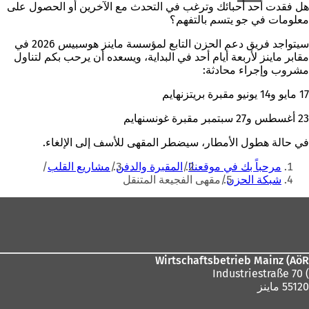
هل فقدت أحد أحبائك وترغب في التحدث مع الآخرين أو الحصول على
معلومات في جو يتسم بالتفهم؟
سيتواجد فريق دعم الحزن التابع لمؤسسة ماينز هوسبيس 2026 في
مقابر ماينز لأربعة أيام أحد في البداية، ويسعده أن يرحب بكم لتناول
مشروب وإجراء محادثة:
17 مايو و14 يونيو مقبرة بريتزنهايم
23 أغسطس و27 سبتمبر مقبرة غونسنهايم
في حالة هطول الأمطار، سيضطر المقهى للأسف إلى الإلغاء.
أنت
مرحباً بك في موقعنا!
المقبرة والدفن
مشاريع القلب
هنا
شبكة الحزن
مقهى الفجيعة المتنقل
منطقة
القدم
Wirtschaftsbetrieb Mainz (AöR
) Industriestraße 70
55120 ماينز