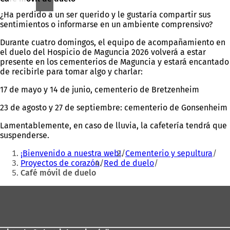
¿Ha perdido a un ser querido y le gustaría compartir sus
sentimientos o informarse en un ambiente comprensivo?
Durante cuatro domingos, el equipo de acompañamiento en
el duelo del Hospicio de Maguncia 2026 volverá a estar
presente en los cementerios de Maguncia y estará encantado
de recibirle para tomar algo y charlar:
17 de mayo y 14 de junio, cementerio de Bretzenheim
23 de agosto y 27 de septiembre: cementerio de Gonsenheim
Lamentablemente, en caso de lluvia, la cafetería tendrá que
suspenderse.
Estás
¡Bienvenido a nuestra web!
Cementerio y sepultura
aquí:
Proyectos de corazón
Red de duelo
Café móvil de duelo
Zona
de
los