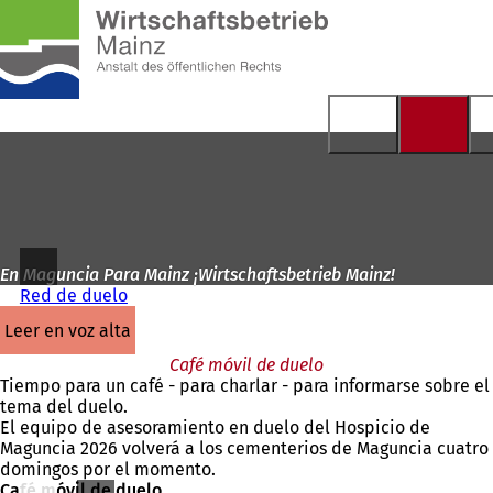
A
la
Saltar al contenido
página
de
inicio
En Maguncia Para Mainz ¡Wirtschaftsbetrieb Mainz!
Red de duelo
leer en voz alta
Café móvil de duelo
Tiempo para un café - para charlar - para informarse sobre el
tema del duelo.
El equipo de asesoramiento en duelo del Hospicio de
Maguncia 2026 volverá a los cementerios de Maguncia cuatro
domingos por el momento.
Café móvil de duelo