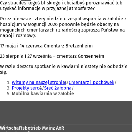
Czy straciłeś kogoś bliskiego i chciałbyś porozmawiać lub
uzyskać informacje w przyjaznej atmosferze?
Przez pierwsze cztery niedziele zespół wsparcia w żałobie z
hospicjum w Moguncji 2026 ponownie będzie obecny na
mogunckich cmentarzach i z radością zaprasza Państwa na
napój i rozmowę:
17 maja i 14 czerwca Cmentarz Bretzenheim
23 sierpnia i 27 września – cmentarz Gonsenheim
W razie deszczu spotkanie w kawiarni niestety nie odbędzie
się.
Jesteś
Witamy na naszej stronie!
Cmentarz i pochówek
tutaj:
Projekty serca
Sieć żałobna
Mobilna kawiarnia w żałobie
Obszar
stóp
Wirtschaftsbetrieb Mainz AöR