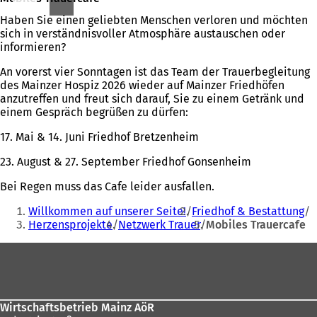
Haben Sie einen geliebten Menschen verloren und möchten
sich in verständnisvoller Atmosphäre austauschen oder
informieren?
An vorerst vier Sonntagen ist das Team der Trauerbegleitung
des Mainzer Hospiz 2026 wieder auf Mainzer Friedhöfen
anzutreffen und freut sich darauf, Sie zu einem Getränk und
einem Gespräch begrüßen zu dürfen:
17. Mai & 14. Juni Friedhof Bretzenheim
23. August & 27. September Friedhof Gonsenheim
Bei Regen muss das Cafe leider ausfallen.
Sie
Willkommen auf unserer Seite!
Friedhof & Bestattung
befinden
Herzensprojekte
Netzwerk Trauer
Mobiles Trauercafe
sich
Fußbereich
hier:
Wirtschaftsbetrieb Mainz AöR