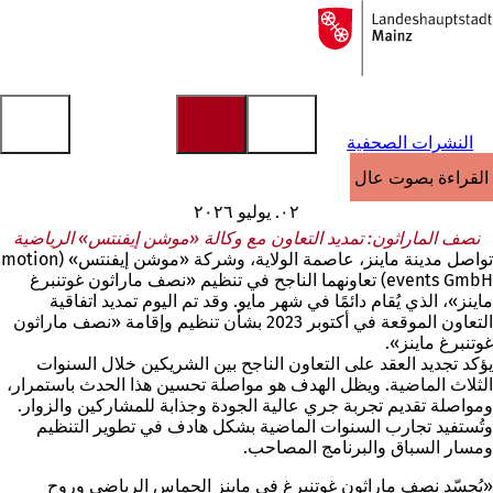
إلى
الصفحة
الانتقال إلى المحتوى
الرئيسية
النشرات الصحفية
القراءة بصوت عالٍ
٠٢. يوليو ٢٠٢٦
نصف الماراثون: تمديد التعاون مع وكالة «موشن إيفنتس» الرياضية
تواصل مدينة ماينز، عاصمة الولاية، وشركة «موشن إيفنتس» (motion
events GmbH) تعاونهما الناجح في تنظيم «نصف ماراثون غوتنبرغ
ماينز»، الذي يُقام دائمًا في شهر مايو. وقد تم اليوم تمديد اتفاقية
التعاون الموقعة في أكتوبر 2023 بشأن تنظيم وإقامة «نصف ماراثون
غوتنبرغ ماينز».
يؤكد تجديد العقد على التعاون الناجح بين الشريكين خلال السنوات
الثلاث الماضية. ويظل الهدف هو مواصلة تحسين هذا الحدث باستمرار،
ومواصلة تقديم تجربة جري عالية الجودة وجذابة للمشاركين والزوار.
وتُستفيد تجارب السنوات الماضية بشكل هادف في تطوير التنظيم
ومسار السباق والبرنامج المصاحب.
«يُجسّد نصف ماراثون غوتنبرغ في ماينز الحماس الرياضي وروح