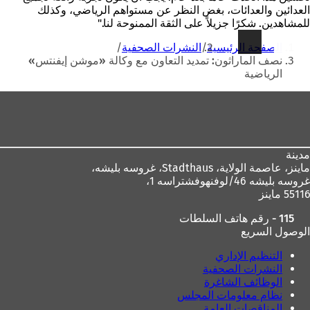
العدائين والعدائات، بغض النظر عن مستواهم الرياضي، وكذلك
للمشاهدين. شكرًا جزيلاً على الثقة الممنوحة لنا."
أنت
الصفحة الرئيسية
النشرات الصحفية
هنا
نصف الماراثون: تمديد التعاون مع وكالة «موشن إيفنتس»
الرياضية
منطقة
القدم
مدينة
ماينز، عاصمة الولاية،
Stadthaus، غروسه بليشه،
غروسه بليشه 46/لوفنهوفشتراسه 1،
55116 ماينز
115 - رقم هاتف السلطات
الوصول السريع
التنظيم الإداري
النشرات الصحفية
الوظائف الشاغرة
نظام معلومات المجلس
المناقصات العامة