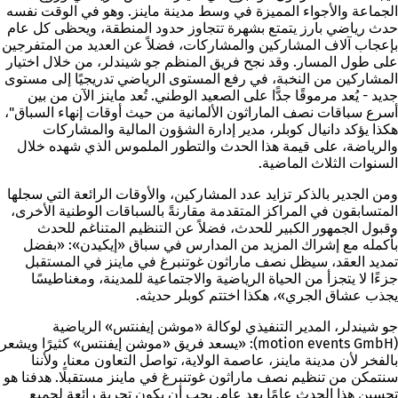
الجماعة والأجواء المميزة في وسط مدينة ماينز. وهو في الوقت نفسه
حدث رياضي بارز يتمتع بشهرة تتجاوز حدود المنطقة، ويحظى كل عام
بإعجاب آلاف المشاركين والمشاركات، فضلاً عن العديد من المتفرجين
على طول المسار. وقد نجح فريق المنظم جو شيندلر، من خلال اختيار
المشاركين من النخبة، في رفع المستوى الرياضي تدريجيًا إلى مستوى
جديد - يُعد مرموقًا جدًّا على الصعيد الوطني. تُعد ماينز الآن من بين
أسرع سباقات نصف الماراثون الألمانية من حيث أوقات إنهاء السباق"،
هكذا يؤكد دانيال كوبلر، مدير إدارة الشؤون المالية والمشاركات
والرياضة، على قيمة هذا الحدث والتطور الملموس الذي شهده خلال
السنوات الثلاث الماضية.
ومن الجدير بالذكر تزايد عدد المشاركين، والأوقات الرائعة التي سجلها
المتسابقون في المراكز المتقدمة مقارنةً بالسباقات الوطنية الأخرى،
وقبول الجمهور الكبير للحدث، فضلاً عن التنظيم المتناغم للحدث
بأكمله مع إشراك المزيد من المدارس في سباق «إيكيدن»: «بفضل
تمديد العقد، سيظل نصف ماراثون غوتنبرغ في ماينز في المستقبل
جزءًا لا يتجزأ من الحياة الرياضية والاجتماعية للمدينة، ومغناطيسًا
يجذب عشاق الجري»، هكذا اختتم كوبلر حديثه.
جو شيندلر، المدير التنفيذي لوكالة «موشن إيفنتس» الرياضية
(motion events GmbH): «يسعد فريق «موشن إيفنتس» كثيرًا ويشعر
بالفخر لأن مدينة ماينز، عاصمة الولاية، تواصل التعاون معنا، ولأننا
سنتمكن من تنظيم نصف ماراثون غوتنبرغ في ماينز مستقبلًا. هدفنا هو
تحسين هذا الحدث عامًا بعد عام. يجب أن يكون تجربة رائعة لجميع