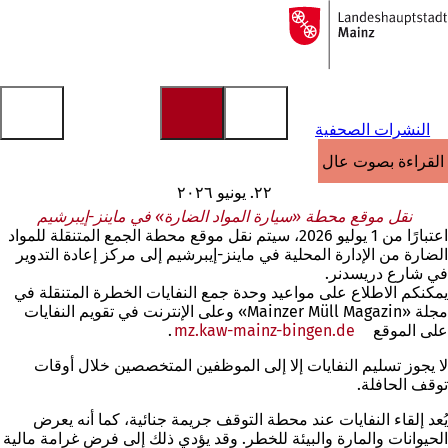
إلى
الصفحة
الانتقال إلى المحتوى
الرئيسية
النشرات الصحفية
القراءة بصوت عالٍ
٢٢. يونيو ٢٠٢٦
نقل موقع محطة «سيارة المواد الضارة» في ماينز-إيبرشيم
اعتبارًا من 1 يوليو 2026، سيتم نقل موقع محطة الجمع المتنقلة للمواد
الضارة من الإدارة المحلية في ماينز-إيبرشيم إلى مركز إعادة التدوير
في شارع دريسدنر.
يمكنكم الاطلاع على مواعيد وحدة جمع النفايات الخطرة المتنقلة في
مجلة «Mainzer Müll Magazin» وعلى الإنترنت في تقويم النفايات
على الموقع
mz.kaw-mainz-bingen.de
.
(يفتح
في
لا يجوز تسليم النفايات إلا إلى الموظفين المتخصصين خلال أوقات
علامة
توقف الحافلة.
تبويب
جديدة)
يُعد إلقاء النفايات عند محطة التوقف جريمة جنائية، كما أنه يعرض
الحيوانات والمارة والبيئة للخطر. وقد يؤدي ذلك إلى فرض غرامة مالية