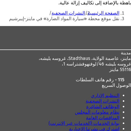
باهظة بالإضافة إلى تكاليف إزالة عالية.
أنت
الصفحة الرئيسية
النشرات الصحفية
هنا
نقل موقع محطة «سيارة المواد الضارة» في ماينز-إيبرشيم
منطقة
القدم
مدينة
ماينز، عاصمة الولاية،
Stadthaus، غروسه بليشه،
غروسه بليشه 46/لوفنهوفشتراسه 1،
55116 ماينز
115 - رقم هاتف السلطات
الوصول السريع
التنظيم الإداري
النشرات الصحفية
الوظائف الشاغرة
نظام معلومات المجلس
المناقصات العامة
بوابة الخدمات (الخدمات عبر الإنترنت)
اشترك في نشرتنا الإخبارية