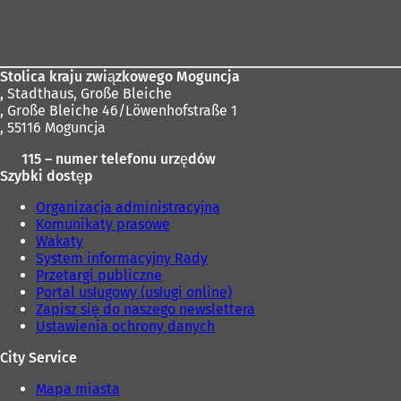
Obszar
stóp
Stolica kraju związkowego Moguncja
,
Stadthaus, Große Bleiche
, Große Bleiche 46/Löwenhofstraße 1
, 55116 Moguncja
115 – numer telefonu urzędów
Szybki dostęp
Organizacja administracyjna
Komunikaty prasowe
Wakaty
System informacyjny Rady
Przetargi publiczne
Portal usługowy (usługi online)
Zapisz się do naszego newslettera
Ustawienia ochrony danych
City Service
Mapa miasta