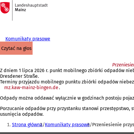
Do
strony
Przejdź do treści
głównej
Komunikaty prasowe
czytać na głos
Przeniesi
Z dniem 1 lipca 2026 r. punkt mobilnego zbiórki odpadów nie
Dresdener Straße.
Terminy przyjazdu mobilnego punktu zbiórki odpadów niebezp
mz.kaw-mainz-bingen.de
(Otwiera
.
się
Odpady można oddawać wyłącznie w godzinach postoju pojaz
w
nowej
Porzucanie odpadów przy przystanku stanowi przestępstwo, s
karcie)
usunięcia odpadów.
Jesteś
Strona główna
Komunikaty prasowe
Przeniesienie przy
tutaj: