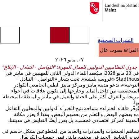
إلى
الصفحة
الانتقال إلى المحتوى
الرئيسية
النشرات الصحفية
القراءة بصوت عالٍ
٠٧. مايو ٢٠٢٦
جدول النظاميين الدوليين للعمال المهرة: "التواصل - التبادل - الإبلاغ"
في 20 مايو 2026، سيُعقد اللقاء الدولي الثاني للمهنيين في ماينز في
Stadthaus «غروسه بليشه». تحت شعار «التواصل – التبادل –
التوعية»، تدعو مدينة ماينز ومركز ماينز الطبي الجامعي الكوادر
المتخصصة من داخل ألمانيا وخارجها إلى تكوين علاقات في أجواء
مريحة والتعرف أكثر على الحياة والعمل في ماينز والمنطقة المحيطة
بها.
يُوفّر «لقاء الخبراء» مساحة تتيح للخبراء الدوليين والمحليين التفاعل
مع بعضهم البعض والتعلم من بعضهم البعض. وهذا لا يعزز مكانة
المدينة كمركز اقتصادي فحسب، بل يعزز أيضًا التعايش في مدينتنا.
تساهم الجمعيات والمبادرات والعديد من المتطوعين بشكل حاسم في
تعزيز التعايش الجيد في مجتمع ماينز. فمن جمعيات الكرنفال