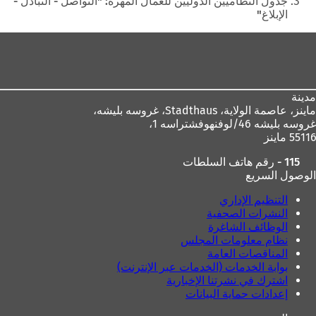
جدول النظاميين الدوليين للعمال المهرة: "التواصل - التبادل -
الإبلاغ"
منطقة
القدم
مدينة
ماينز، عاصمة الولاية،
Stadthaus، غروسه بليشه،
غروسه بليشه 46/لوفنهوفشتراسه 1،
55116 ماينز
115 - رقم هاتف السلطات
الوصول السريع
التنظيم الإداري
النشرات الصحفية
الوظائف الشاغرة
نظام معلومات المجلس
المناقصات العامة
بوابة الخدمات (الخدمات عبر الإنترنت)
اشترك في نشرتنا الإخبارية
إعدادات حماية البيانات