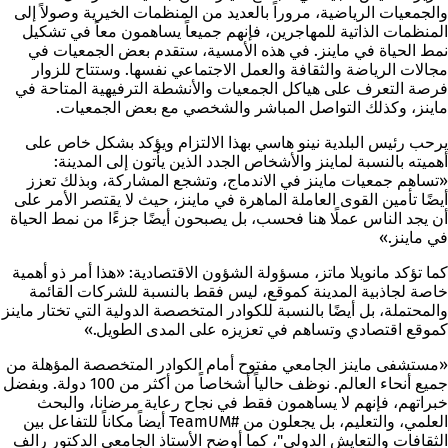
والجمعيات الرياضية، مروراً بالعديد من المنظمات الخيرية وصولاً إلى
المنظمات الذاتية للمهاجرين، فإنهم جميعاً يساهمون معاً في تشكيل
نمط الحياة في ماينز. في هذه الأمسية، ستقدم بعض الجمعيات في
مجالات الرياضة والثقافة والعمل الاجتماعي نفسها. وستتاح للزوار
فرصة التعرف على هياكل الجمعيات والأنشطة الترفيهية المتاحة في
ماينز، وكذلك التواصل المباشر والشخصي مع بعض الجمعيات.
يرحب رئيس البلدية نينو هاسي بهذا الالتزام ويؤكد بشكل خاص على
أهميته بالنسبة لماينز والأشخاص الجدد الذين يأتون إلى المدينة:
«تساهم جمعيات ماينز في الاندماج، وتشجع المشاركة، وبذلك تعزز
أيضًا تأمين القوى العاملة الماهرة في ماينز، حيث لا يقتصر الأمر على
أن يجد الناس عملًا هنا فحسب، بل يصبحون أيضًا جزءًا من نمط الحياة
في ماينز.»
كما تؤكد مانويلا ماتز، مسؤولة الشؤون الاقتصادية: «هذا أمر ذو أهمية
خاصة لجاذبية المدينة كموقع، ليس فقط بالنسبة للشركات القائمة
والمحتملة، بل أيضًا بالنسبة للكوادر المتخصصة الدولية التي تختار ماينز
كموقع اقتصادي وتساهم في تعزيزه على المدى الطويل.»
«مستشفى ماينز الجامعي مفتوح أمام الكوادر المتخصصة المؤهلة من
جميع أنحاء العالم. نوظف حالياً أشخاصاً من أكثر من 100 دولة. وبفضل
خبراتهم، فإنهم لا يساهمون فقط في نجاح رعاية مرضانا، والبحث
العلمي، والتعليم، بل يجعلون من #TeamUM أيضاً مكاناً للتفاعل بين
الثقافات والتعايش الدولي"، كما أوضح الأستاذ الجامعي الدكتور رالف