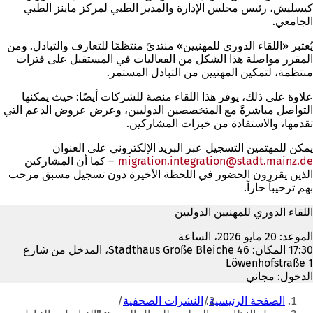
كيسليش، رئيس مجلس الإدارة والمدير الطبي لمركز ماينز الطبي
الجامعي.
يُعتبر «اللقاء الدوري للمهنيين» منتدىً منتظمًا للتعارف والتبادل. ومن
المقرر مواصلة هذا الشكل من الفعاليات في المستقبل على فترات
منتظمة، لتمكين المهنيين من التبادل المستمر.
علاوة على ذلك، يوفر هذا اللقاء منصة للشركات أيضًا: حيث يمكنها
التواصل مباشرةً مع المتخصصين الدوليين، وعرض عروض الدعم التي
تقدمها، والاستفادة من خبرات المشاركين.
يمكن للمهتمين التسجيل عبر البريد الإلكتروني على العنوان
de
stadt.mainz
migration.integration
– كما أن المشاركين
الذين يقررون الحضور في اللحظة الأخيرة دون تسجيل مسبق مرحب
بهم ترحيباً حاراً.
اللقاء الدوري للمهنيين الدوليين
الموعد: 20 مايو 2026، الساعة
17:30 المكان: Stadthaus Große Bleiche 46، المدخل من شارع
Löwenhofstraße 1
الدخول: مجاني
أنت
الصفحة الرئيسية
النشرات الصحفية
هنا