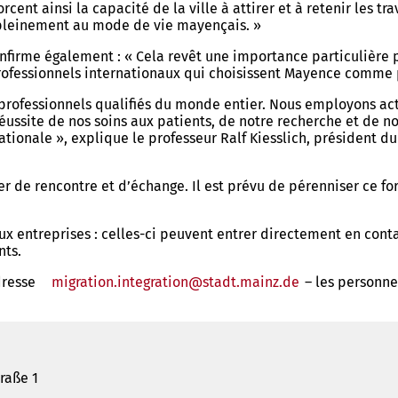
orcent ainsi la capacité de la ville à attirer et à retenir les 
r pleinement au mode de vie mayençais. »
irme également : « Cela revêt une importance particulière pou
 professionnels internationaux qui choisissent Mayence comme
 professionnels qualifiés du monde entier. Nous employons ac
 réussite de nos soins aux patients, de notre recherche et de
ationale », explique le professeur Ralf Kiesslich, président d
r de rencontre et d’échange. Il est prévu de pérenniser ce for
x entreprises : celles-ci peuvent entrer directement en conta
nts.
dresse
migration.integration
stadt.mainz
de
– les personne
raße 1