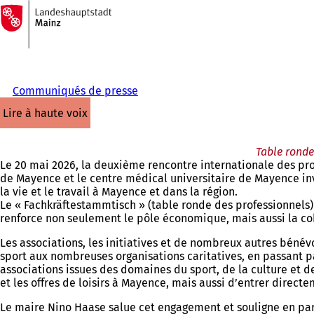
Vers
la
Accéder au contenu
page
d'accueil
Communiqués de presse
lire à haute voix
Table ronde 
Le 20 mai 2026, la deuxième rencontre internationale des prof
de Mayence et le centre médical universitaire de Mayence in
la vie et le travail à Mayence et dans la région.
Le « Fachkräftestammtisch » (table ronde des professionnels)
renforce non seulement le pôle économique, mais aussi la coh
Les associations, les initiatives et de nombreux autres béné
sport aux nombreuses organisations caritatives, en passant pa
associations issues des domaines du sport, de la culture et de
et les offres de loisirs à Mayence, mais aussi d’entrer direct
Le maire Nino Haase salue cet engagement et souligne en part