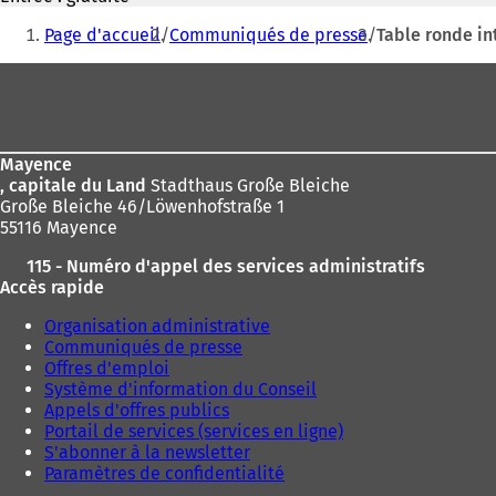
Vous
Page d'accueil
Communiqués de presse
Table ronde in
êtes
Pied
ici
de
:
page
Mayence
, capitale du Land
Stadthaus Große Bleiche
Große Bleiche 46/Löwenhofstraße 1
55116 Mayence
115 - Numéro d'appel des services administratifs
Accès rapide
Organisation administrative
Communiqués de presse
Offres d'emploi
Système d'information du Conseil
Appels d'offres publics
Portail de services (services en ligne)
S'abonner à la newsletter
Paramètres de confidentialité