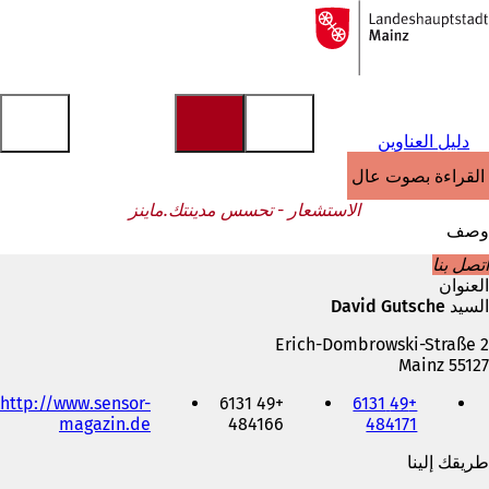
إلى
الصفحة
الانتقال إلى المحتوى
الرئيسية
دليل العناوين
القراءة بصوت عالٍ
الاستشعار - تحسس مدينتك.ماينز
وصف
اتصل بنا
العنوان
السيد David Gutsche
Erich-Dombrowski-Straße 2
55127 Mainz
الهاتف
http://www.sensor-
+49 6131
+49 6131
والفاكس
(
magazin.de
484166
484171
وعنوان
ي
البريد
طريقك إلينا
ف
الإلكتروني
ت