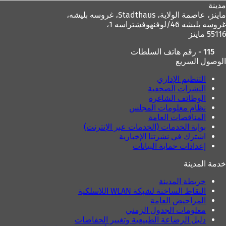
مدينة
ماينز، عاصمة الولاية،
Stadthaus، غروسه بليشه،
غروسه بليشه 46/لوفنهوفشتراسه 1،
55116 ماينز
115 - رقم هاتف السلطات
الوصول السريع
التنظيم الإداري
النشرات الصحفية
الوظائف الشاغرة
نظام معلومات المجلس
المناقصات العامة
بوابة الخدمات (الخدمات عبر الإنترنت)
اشترك في نشرتنا الإخبارية
إعدادات حماية البيانات
خدمة المدينة
خريطة المدينة
النقاط الساخنة لشبكة WLAN اللاسلكية
المراحيض العامة
معلومات الجدول الزمني
دليل الرضاعة الطبيعية وتغيير الحفاضات