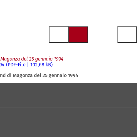
i Magonza del 25 gennaio 1994
94
PDF
-File
102,68 kB
and di Magonza del 25 gennaio 1994