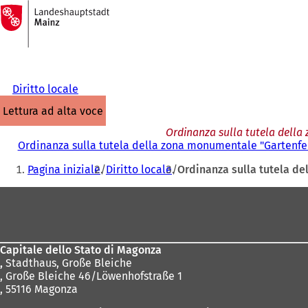
Alla
pagina
Vai al contenuto
iniziale
Diritto locale
lettura ad alta voce
Ordinanza sulla tutela della
Ordinanza sulla tutela della zona monumentale "Gartenfel
Siete
Pagina iniziale
Diritto locale
Ordinanza sulla tutela de
qui:
Area
dei
piedi
Capitale dello Stato di Magonza
,
Stadthaus, Große Bleiche
, Große Bleiche 46/Löwenhofstraße 1
, 55116 Magonza