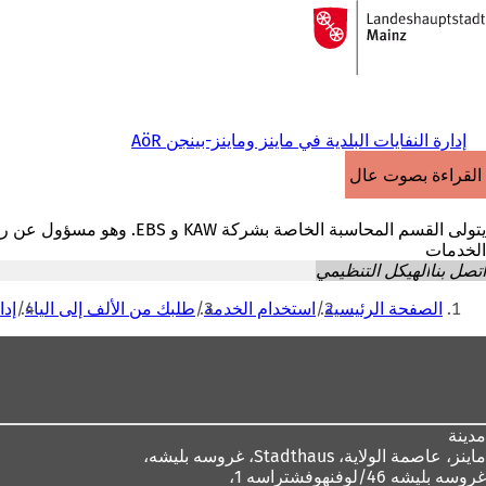
إلى
الصفحة
الانتقال إلى المحتوى
الرئيسية
إدارة النفايات البلدية في ماينز وماينز-بينجن AöR
القراءة بصوت عالٍ
يتولى القسم المحاسبة الخاصة بشركة KAW و EBS. وهو مسؤول عن رسوم النفايات وتنظيف الشوارع، والمطالبات وحساب التكاليف والخدمات.
الخدمات
اتصل بنا
الهيكل التنظيمي
أنت
الصفحة الرئيسية
استخدام الخدمة
طلبك من الألف إلى الياء
إدا
هنا
منطقة
القدم
مدينة
ماينز، عاصمة الولاية،
Stadthaus، غروسه بليشه،
غروسه بليشه 46/لوفنهوفشتراسه 1،