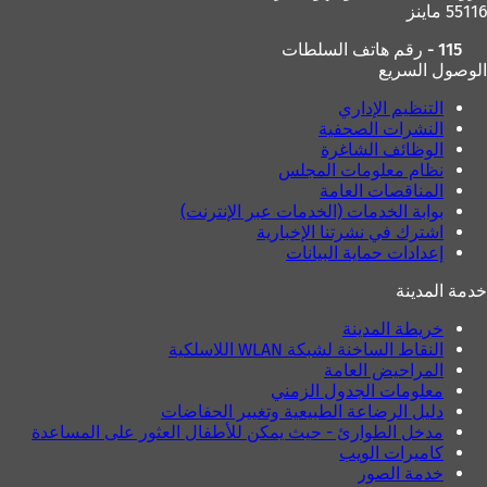
55116 ماينز
115 - رقم هاتف السلطات
الوصول السريع
التنظيم الإداري
النشرات الصحفية
الوظائف الشاغرة
نظام معلومات المجلس
المناقصات العامة
بوابة الخدمات (الخدمات عبر الإنترنت)
اشترك في نشرتنا الإخبارية
إعدادات حماية البيانات
خدمة المدينة
خريطة المدينة
النقاط الساخنة لشبكة WLAN اللاسلكية
المراحيض العامة
معلومات الجدول الزمني
دليل الرضاعة الطبيعية وتغيير الحفاضات
مدخل الطوارئ - حيث يمكن للأطفال العثور على المساعدة
كاميرات الويب
خدمة الصور