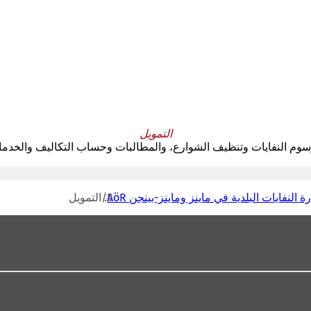
التمويل
رة النفايات البلدية في ماينز وماينز-بينجن AöR
التمويل