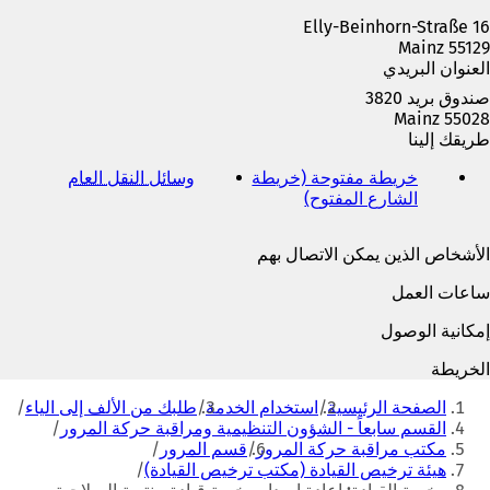
ة
Elly-Beinhorn-Straße 16
ت
55129 Mainz
ب
العنوان البريدي
و
ي
صندوق بريد 3820
ب
55028 Mainz
ج
طريقك إلينا
د
ي
خريطة مفتوحة (خريطة
وسائل النقل العام
(
د
الشارع المفتوح)
(
ي
ة
ي
ف
)
ف
ت
الأشخاص الذين يمكن الاتصال بهم
ت
ح
ح
ف
ساعات العمل
ف
ي
ي
ع
إمكانية الوصول
ع
ل
ل
ا
الخريطة
ا
م
أنت
م
ة
الصفحة الرئيسية
استخدام الخدمة
طلبك من الألف إلى الياء
هنا
ة
ت
القسم سابعاً - الشؤون التنظيمية ومراقبة حركة المرور
ت
ب
مكتب مراقبة حركة المرور
قسم المرور
ب
و
هيئة ترخيص القيادة (مكتب ترخيص القيادة)
و
ي