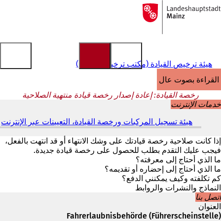
إلى
الصفحة
الانتقال إلى المحتوى
الرئيسية
هيئة ترخيص القيادة (مكتب ترخيص القيادة)
القراءة بصوت عالٍ
رخصة القيادة: إعادة إصدار رخصة قيادة منتهية الصلاحية
خدمات الإنترنت
هيئة تسجيل المركبات ورخصة القيادة، التعيينات عبر الإنترنت
(
ي
ف
إذا كانت صلاحية رخصة قيادتك على وشك الانتهاء أو قد انتهت بالفعل،
ت
فيجب عليك التقدم بطلب للحصول على رخصة قيادة جديدة.
ح
ما الذي أحتاج إلى معرفته؟
ف
ما الذي أحتاج إلى إحضاره أو تقديمه؟
ي
كم تكلفته وكيف يمكنني الدفع؟
ع
النماذج والنشرات والروابط
ل
اتصل بنا
ا
العنوان
م
Fahrerlaubnisbehörde (Führerscheinstelle)