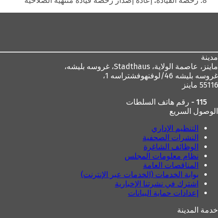
رخصة القيادة: إعادة إصدار رخصة قيادة منتهية الصلاحية
ي
ب
منطقة
ب
ج
ج
د
القدم
د
ي
ي
د
د
ة
مدينة
ة
)
ماينز، عاصمة الولاية،
Stadthaus، غروسه بليشه،
)
غروسه بليشه 46/لوفنهوفشتراسه 1،
55116 ماينز
115 - رقم هاتف السلطات
الوصول السريع
التنظيم الإداري
النشرات الصحفية
الوظائف الشاغرة
نظام معلومات المجلس
المناقصات العامة
بوابة الخدمات (الخدمات عبر الإنترنت)
اشترك في نشرتنا الإخبارية
إعدادات حماية البيانات
خدمة المدينة