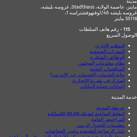
مدينة
د
ماينز، عاصمة الولاية،
Stadthaus، غروسه بليشه،
ي
غروسه بليشه 46/لوفنهوفشتراسه 1،
د
55116 ماينز
ة
)
115 - رقم هاتف السلطات
الوصول السريع
التنظيم الإداري
النشرات الصحفية
الوظائف الشاغرة
نظام معلومات المجلس
المناقصات العامة
بوابة الخدمات (الخدمات عبر الإنترنت)
اشترك في نشرتنا الإخبارية
إعدادات حماية البيانات
خدمة المدينة
خريطة المدينة
النقاط الساخنة لشبكة WLAN اللاسلكية
المراحيض العامة
معلومات الجدول الزمني
دليل الرضاعة الطبيعية وتغيير الحفاضات
مدخل الطوارئ - حيث يمكن للأطفال العثور على المساعدة