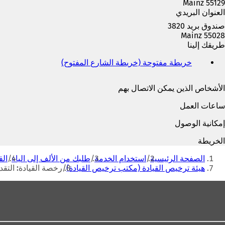
55129 Mainz
ة
العنوان البريدي
ت
ب
صندوق بريد 3820
و
55028 Mainz
ي
طريقك إلينا
ب
ج
خريطة مفتوحة (خريطة الشارع المفتوح)
(
د
ي
ي
ف
الأشخاص الذين يمكن الاتصال بهم
د
ت
ة
ح
ساعات العمل
)
ف
ي
إمكانية الوصول
ع
ل
الخريطة
ا
أنت
م
الصفحة الرئيسية
استخدام الخدمة
طلبك من الألف إلى الياء
الق
هنا
ة
هيئة ترخيص القيادة (مكتب ترخيص القيادة)
رخصة القيادة: التق
ت
منطقة
ب
و
القدم
ي
ب
ج