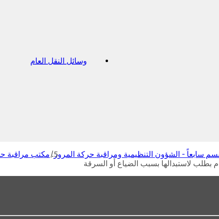
وسائل النقل العام
(
ي
ف
ت
ح
ف
ي
ع
ل
ا
م
سم سابعاً - الشؤون التنظيمية ومراقبة حركة المرور
مكتب مراقبة حر
ة
دم بطلب لاستبدالها بسبب الضياع أو السرقة
ت
ب
و
ي
ب
ج