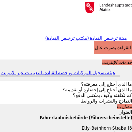
إلى
الصفحة
الانتقال إلى المحتوى
الرئيسية
هيئة ترخيص القيادة (مكتب ترخيص القيادة)
القراءة بصوت عالٍ
خدمات الإنترنت
هيئة تسجيل المركبات ورخصة القيادة، التعيينات عبر الإنترنت
(
ي
ف
ما الذي أحتاج إلى معرفته؟
ت
ما الذي أحتاج إلى إحضاره أو تقديمه؟
ح
كم تكلفته وكيف يمكنني الدفع؟
ف
النماذج والنشرات والروابط
ي
اتصل بنا
ع
العنوان
ل
Fahrerlaubnisbehörde (Führerscheinstelle)
ا
Elly-Beinhorn-Straße 16
م