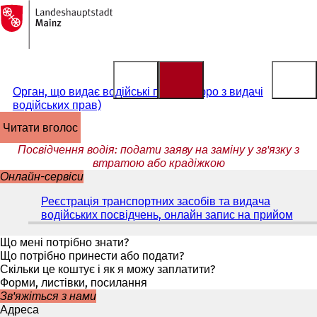
На
головну
Перейти до змісту
сторінку
Орган, що видає водійські права (бюро з видачі
водійських прав)
читати вголос
Посвідчення водія: подати заяву на заміну у зв'язку з
втратою або крадіжкою
Онлайн-сервіси
Реєстрація транспортних засобів та видача
водійських посвідчень, онлайн запис на прийом
(
В
і
Що мені потрібно знати?
д
Що потрібно принести або подати?
к
Скільки це коштує і як я можу заплатити?
р
Форми, листівки, посилання
и
Зв'яжіться з нами
в
Адреса