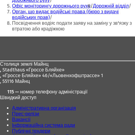
дорожнього руху
в
в
Офіс моніторингу дорожнього руху
Дорожній відділ
н
н
Орган, що видає водійські права (бюро з видачі
о
о
водійських прав)
в
в
Посвідчення водія: подати заяву на заміну у зв'язку з
і
і
втратою або крадіжкою
й
й
Зона
в
в
к
к
для
л
л
ніг
а
а
д
д
Столиця землі Майнц
ц
ц
,
Stadthaus «Гроссе Бляйхе»
і
і
, «Гроссе Бляйхе» 46/«Льовенхофштрассе» 1
)
)
, 55116 Майнц
115 — номер телефону адміністрації
Швидкий доступ
Адміністративна організація
Прес-релізи
Вакансії
Інформаційна система ради
Публічні тендери