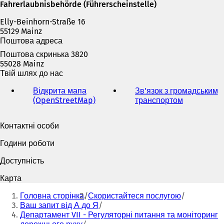
а
Fahrerlaubnisbehörde (Führerscheinstelle)
є
Elly-Beinhorn-Straße 16
т
55129 Mainz
ь
Поштова адреса
с
я
Поштова скринька 3820
в
55028 Mainz
н
Твій шлях до нас
о
в
Відкрита мапа
Зв'язок з громадським
і
(OpenStreetMap)
(
транспортом
(
й
В
В
в
і
і
Контактні особи
к
д
д
л
к
к
Години роботи
а
р
р
д
и
и
Доступність
ц
в
в
і
а
а
Карта
)
є
є
Ти
т
т
Головна сторінка
Скористайтеся послугою
тут:
ь
ь
Ваш запит від А до Я
с
с
Департамент VII - Регуляторні питання та моніторинг
я
я