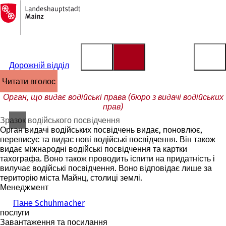
На
головну
Перейти до змісту
сторінку
Дорожній відділ
читати вголос
Орган, що видає водійські права (бюро з видачі водійських
прав)
Зразок водійського посвідчення
Орган видачі водійських посвідчень видає, поновлює,
переписує та видає нові водійські посвідчення. Він також
видає міжнародні водійські посвідчення та картки
тахографа. Воно також проводить іспити на придатність і
вилучає водійські посвідчення. Воно відповідає лише за
територію міста Майнц, столиці землі.
Менеджмент
Пане Schuhmacher
послуги
Завантаження та посилання