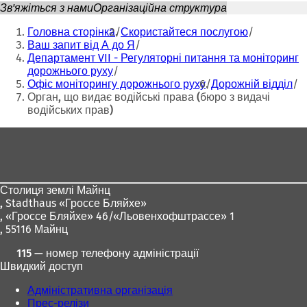
Зв'яжіться з нами
Організаційна структура
Ти
Головна сторінка
Скористайтеся послугою
тут:
Ваш запит від А до Я
Департамент VII - Регуляторні питання та моніторинг
дорожнього руху
Офіс моніторингу дорожнього руху
Дорожній відділ
Орган, що видає водійські права (бюро з видачі
водійських прав)
Зона
для
ніг
Столиця землі Майнц
,
Stadthaus «Гроссе Бляйхе»
, «Гроссе Бляйхе» 46/«Льовенхофштрассе» 1
, 55116 Майнц
115 — номер телефону адміністрації
Швидкий доступ
Адміністративна організація
Прес-релізи