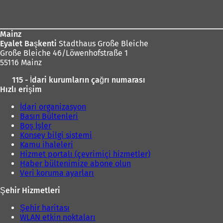
bölgesi
Mainz
Eyalet Başkenti
Stadthaus Große Bleiche
Große Bleiche 46/Löwenhofstraße 1
55116 Mainz
115 - İdari kurumların çağrı numarası
Hızlı erişim
İdari organizasyon
Basın Bültenleri
Boş İşler
Konsey bilgi sistemi
Kamu ihaleleri
Hizmet portalı (çevrimiçi hizmetler)
Haber bültenimize abone olun
Veri koruma ayarları
Şehir Hizmetleri
Şehir haritası
WLAN etkin noktaları