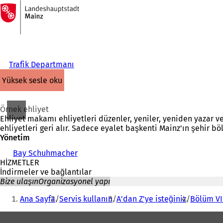
Ana
sayfaya
İçeriğe atla
Trafik Departmanı
yüksek sesle oku
Örnek ehliyet
Ehliyet makamı ehliyetleri düzenler, yeniler, yeniden yazar ve 
ehliyetleri geri alır. Sadece eyalet başkenti Mainz'ın şehir b
Yönetim
Bay Schuhmacher
HİZMETLER
İndirmeler ve bağlantılar
Bize ulaşın
Organizasyonel yapı
Buradasınız:
Ana Sayfa
Servis kullanın
A'dan Z'ye isteğiniz
Bölüm VII
Ayak