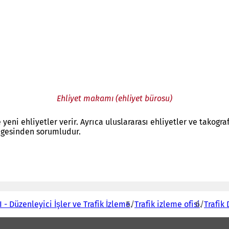
Ehliyet makamı (ehliyet bürosu)
yeni ehliyetler verir. Ayrıca uluslararası ehliyetler ve takogra
ölgesinden sorumludur.
 - Düzenleyici İşler ve Trafik İzleme
Trafik izleme ofisi
Trafik